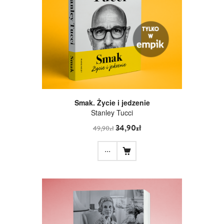
Smak. Życie i jedzenie
Stanley Tucci
34,90zł
49,90zł
...