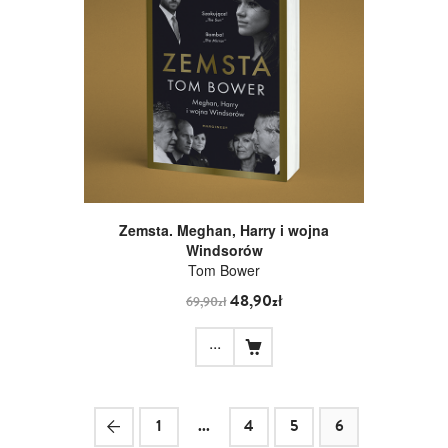
Zemsta. Meghan, Harry i wojna
Windsorów
Tom Bower
48,90zł
69,90zł
...
1
...
4
5
6