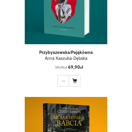
Przybyszewska/Pająkówna
Anna Kaszuba-Dębska
69,90zł
99,90zł
...