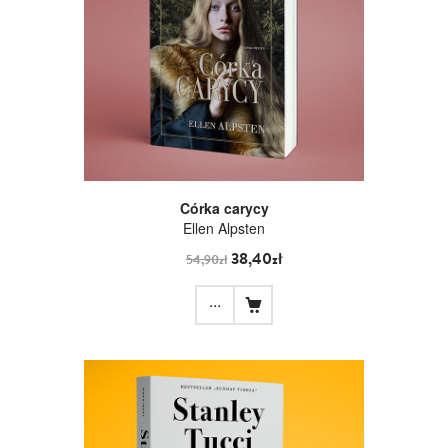
Córka carycy
Ellen Alpsten
38,40zł
54,90zł
...