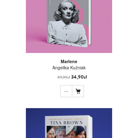
Marlene
Angelika Kuźniak
34,90zł
49,90zł
...