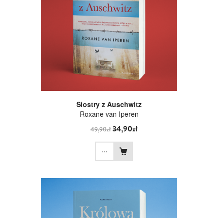
Siostry z Auschwitz
Roxane van Iperen
34,90zł
49,90zł
...