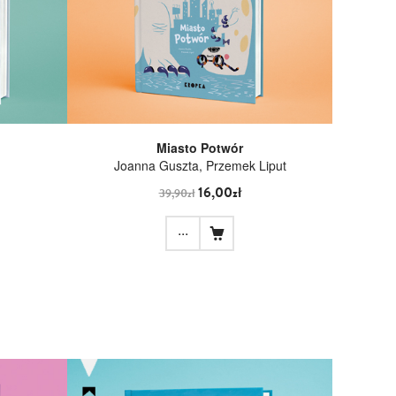
Miasto Potwór
Joanna Guszta, Przemek Liput
16,00zł
39,90zł
...