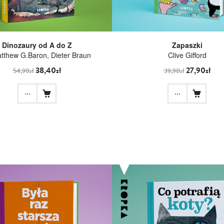
Dinozaury od A do Z
Zapaszki
tthew G.Baron, Dieter Braun
Clive Gifford
38,40zł
27,90zł
54,90zł
39,90zł
...
...