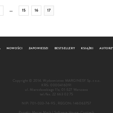
...
15
16
17
A
NOWOŚCI
ZAPOWIEDZI
BESTSELLERY
KSIĄŻKI
AUTORZ
Copyright © 2014. Wydawnictwo MARGINESY Sp. z o.o.
KRS: 0000416091
ul. Mierosławskiego 11a, 01-527 Warszawa
tel./fax.
22 663 02 75
NIP: 701-033-74-95 , REGON: 146063757
Projekt:
Maciej Mach
|
Software House: Cogitech