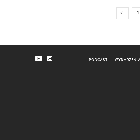
1
PODCAST
WYDARZENI