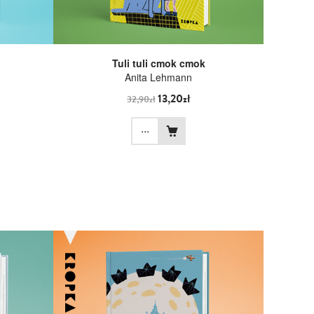
Tuli tuli cmok cmok
Anita Lehmann
13,20zł
32,90zł
...