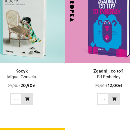
Kocyk
Zgadnij, co to?
Miguel Gouveia
Ed Emberley
20,90zł
12,00zł
29,90zł
29,90zł
...
...