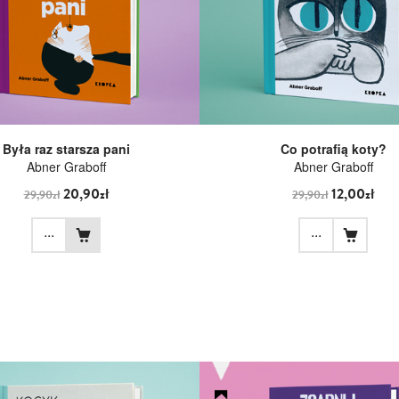
Była raz starsza pani
Co potrafią koty?
Abner Graboff
Abner Graboff
20,90zł
12,00zł
29,90zł
29,90zł
...
...