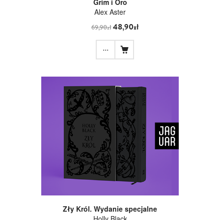
Grim i Oro
Alex Aster
48,90zł
69,90zł
...
Zły Król. Wydanie specjalne
Holly Black