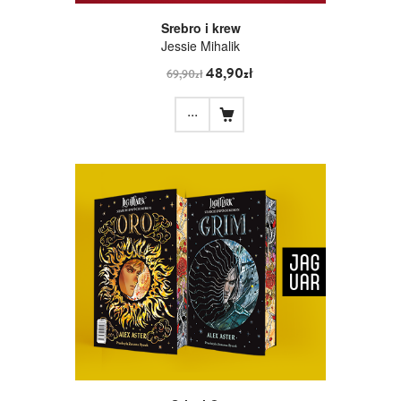
Srebro i krew
Jessie Mihalik
48,90zł
69,90zł
...