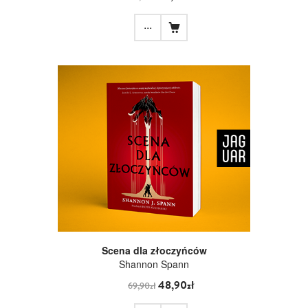
...
Scena dla złoczyńców
Shannon Spann
48,90zł
69,90zł