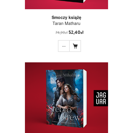
Smoczy książę
Taran Matharu
52,40zł
74,90zł
...