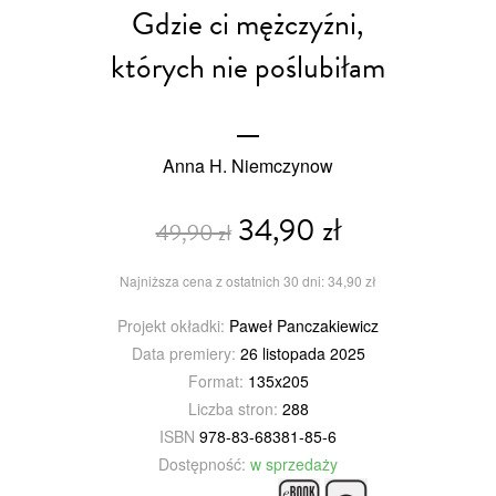
Gdzie ci mężczyźni,
których nie poślubiłam
Anna H. Niemczynow
34,90 zł
49,90 zł
Najniższa cena z ostatnich 30 dni: 34,90 zł
Projekt okładki:
Paweł Panczakiewicz
Data premiery:
26 listopada 2025
Format:
135x205
Liczba stron:
288
ISBN
978-83-68381-85-6
Dostępność:
w sprzedaży