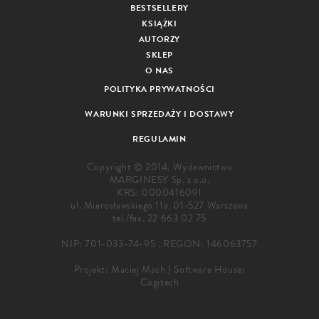
BESTSELLERY
KSIĄŻKI
AUTORZY
SKLEP
O NAS
POLITYKA PRYWATNOŚCI
WARUNKI SPRZEDAŻY I DOSTAWY
REGULAMIN
Copyright © 2014. Wydawnictwo
MARGINESY Sp. z o.o.
KRS: 0000416091
ul. Mierosławskiego 11a, 01-527 Warszawa
tel./fax.
22 663 02 75
NIP: 701-033-74-95 , REGON: 146063757
Projekt:
Maciej Mach
|
Software House:
Cogitech