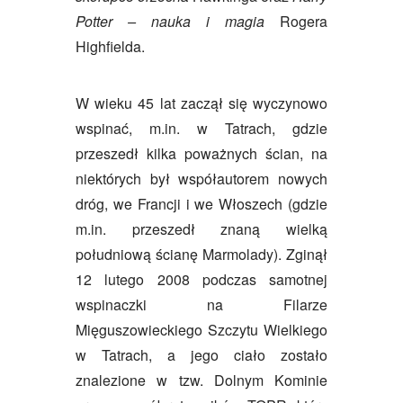
Potter – nauka i magia
Rogera
Highfielda.
W wieku 45 lat zaczął się wyczynowo
wspinać, m.in. w Tatrach, gdzie
przeszedł kilka poważnych ścian, na
niektórych był współautorem nowych
dróg, we Francji i we Włoszech (gdzie
m.in. przeszedł znaną wielką
południową ścianę Marmolady). Zginął
12 lutego 2008 podczas samotnej
wspinaczki na Filarze
Mięguszowieckiego Szczytu Wielkiego
w Tatrach, a jego ciało zostało
znalezione w tzw. Dolnym Kominie