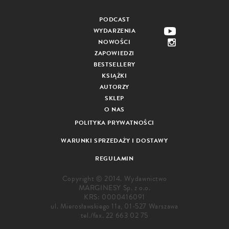
PODCAST
WYDARZENIA
NOWOŚCI
ZAPOWIEDZI
BESTSELLERY
KSIĄŻKI
AUTORZY
SKLEP
O NAS
POLITYKA PRYWATNOŚCI
WARUNKI SPRZEDAŻY I DOSTAWY
REGULAMIN
Copyright © 2014. Wydawnictwo
MARGINESY Sp. z o.o.
KRS: 0000416091
ul. Mierosławskiego 11a, 01-527 Warszawa
tel./fax.
22 663 02 75