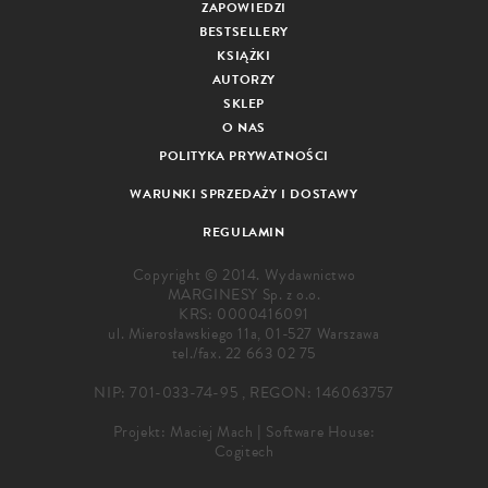
ZAPOWIEDZI
BESTSELLERY
KSIĄŻKI
AUTORZY
SKLEP
O NAS
POLITYKA PRYWATNOŚCI
WARUNKI SPRZEDAŻY I DOSTAWY
REGULAMIN
Copyright © 2014. Wydawnictwo
MARGINESY Sp. z o.o.
KRS: 0000416091
ul. Mierosławskiego 11a, 01-527 Warszawa
tel./fax.
22 663 02 75
NIP: 701-033-74-95 , REGON: 146063757
Projekt:
Maciej Mach
|
Software House:
Cogitech