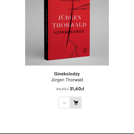
Ginekolodzy
Jürgen Thorwald
31,40zł
44,90zł
...