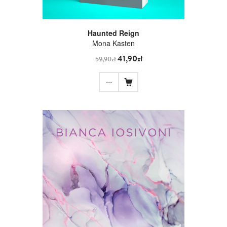
Haunted Reign
Mona Kasten
41,90zł
59,90zł
...