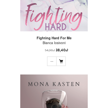
Fighting Hard For Me
Bianca Iosivoni
38,40zł
54,90zł
...