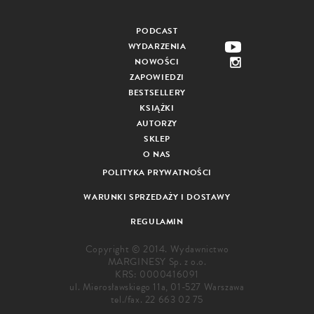
PODCAST
WYDARZENIA
NOWOŚCI
ZAPOWIEDZI
BESTSELLERY
KSIĄŻKI
AUTORZY
SKLEP
O NAS
POLITYKA PRYWATNOŚCI
WARUNKI SPRZEDAŻY I DOSTAWY
REGULAMIN
Copyright © 2014. Wydawnictwo
MARGINESY Sp. z o.o.
KRS: 0000416091
ul. Mierosławskiego 11a, 01-527 Warszawa
tel./fax.
22 663 02 75