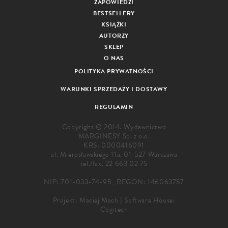
ZAPOWIEDZI
BESTSELLERY
KSIĄŻKI
AUTORZY
SKLEP
O NAS
POLITYKA PRYWATNOŚCI
WARUNKI SPRZEDAŻY I DOSTAWY
REGULAMIN
Copyright © 2014. Wydawnictwo
MARGINESY Sp. z o.o.
KRS: 0000416091
ul. Mierosławskiego 11a, 01-527 Warszawa
tel./fax.
22 663 02 75
NIP: 701-033-74-95 , REGON: 146063757
Projekt:
Maciej Mach
|
Software House:
Cogitech