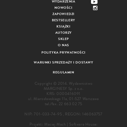
WYDARZENIA
NOWOŚCI
ZAPOWIEDZI
BESTSELLERY
KSIĄŻKI
AUTORZY
SKLEP
O NAS
POLITYKA PRYWATNOŚCI
WARUNKI SPRZEDAŻY I DOSTAWY
REGULAMIN
Copyright © 2014. Wydawnictwo
MARGINESY Sp. z o.o.
KRS: 0000416091
ul. Mierosławskiego 11a, 01-527 Warszawa
tel./fax.
22 663 02 75
NIP: 701-033-74-95 , REGON: 146063757
Projekt:
Maciej Mach
|
Software House: