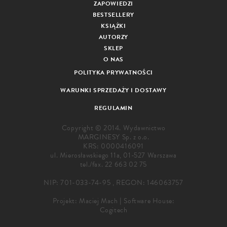
ZAPOWIEDZI
BESTSELLERY
KSIĄŻKI
AUTORZY
SKLEP
O NAS
POLITYKA PRYWATNOŚCI
WARUNKI SPRZEDAŻY I DOSTAWY
REGULAMIN
Copyright © 2014. Wydawnictwo
MARGINESY Sp. z o.o.
KRS: 0000416091
ul. Mierosławskiego 11a, 01-527 Warszawa
tel./fax.
22 663 02 75
NIP: 701-033-74-95 , REGON: 146063757
Projekt:
Maciej Mach
|
Software House:
Cogitech