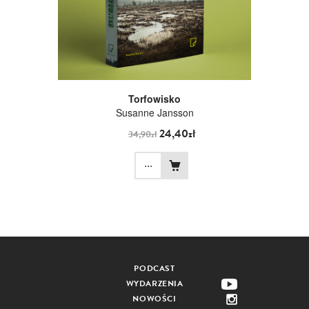
Torfowisko
Susanne Jansson
24,40zł
34,90zł
...
PODCAST
WYDARZENIA
NOWOŚCI