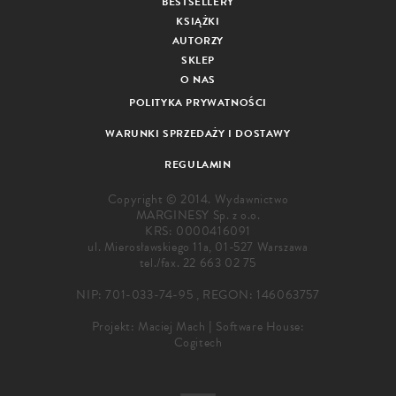
BESTSELLERY
KSIĄŻKI
AUTORZY
SKLEP
O NAS
POLITYKA PRYWATNOŚCI
WARUNKI SPRZEDAŻY I DOSTAWY
REGULAMIN
Copyright © 2014. Wydawnictwo
MARGINESY Sp. z o.o.
KRS: 0000416091
ul. Mierosławskiego 11a, 01-527 Warszawa
tel./fax.
22 663 02 75
NIP: 701-033-74-95 , REGON: 146063757
Projekt:
Maciej Mach
|
Software House:
Cogitech