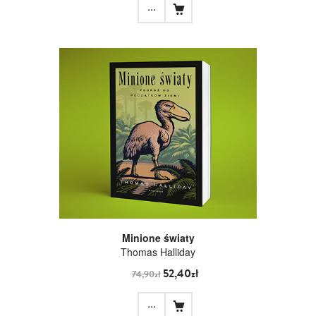
...
Minione światy
Thomas Halliday
52,40zł
74,90zł
...