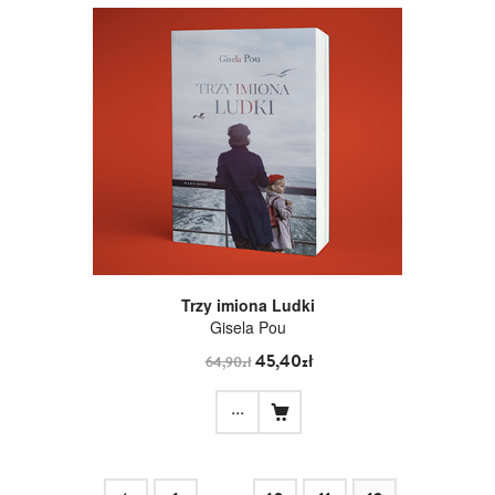
Trzy imiona Ludki
Gisela Pou
45,40zł
64,90zł
...