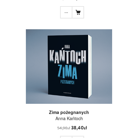
...
Zima pożegnanych
Anna Kańtoch
38,40zł
54,90zł