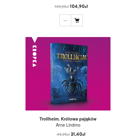
104,90zł
149,90zł
...
Trollheim. Królowa pająków
Arne Lindmo
31,40zł
44,90zł