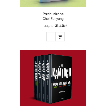
Przebudzona
Choi Eunyung
31,40zł
44,90zł
...