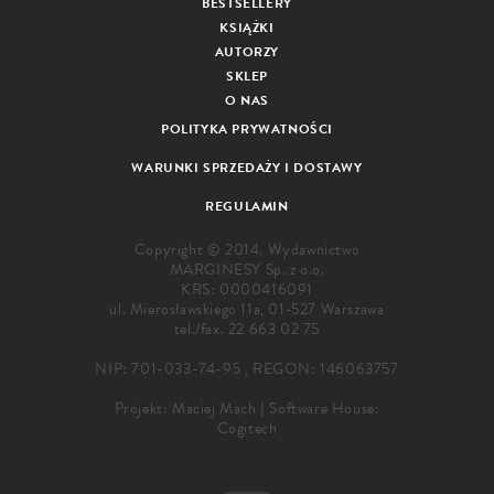
BESTSELLERY
KSIĄŻKI
AUTORZY
SKLEP
O NAS
POLITYKA PRYWATNOŚCI
WARUNKI SPRZEDAŻY I DOSTAWY
REGULAMIN
Copyright © 2014. Wydawnictwo
MARGINESY Sp. z o.o.
KRS: 0000416091
ul. Mierosławskiego 11a, 01-527 Warszawa
tel./fax.
22 663 02 75
NIP: 701-033-74-95 , REGON: 146063757
Projekt:
Maciej Mach
|
Software House:
Cogitech