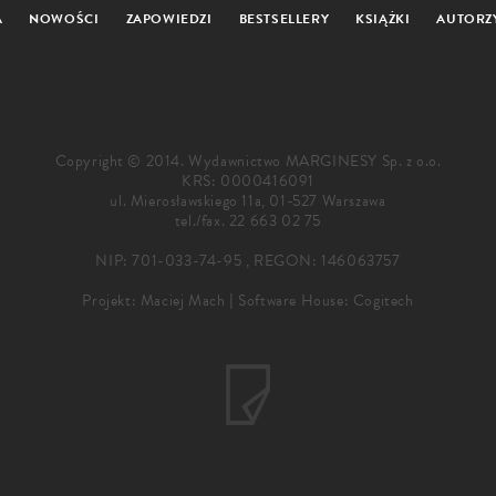
A
NOWOŚCI
ZAPOWIEDZI
BESTSELLERY
KSIĄŻKI
AUTORZ
Copyright © 2014. Wydawnictwo MARGINESY Sp. z o.o.
KRS: 0000416091
ul. Mierosławskiego 11a, 01-527 Warszawa
tel./fax.
22 663 02 75
NIP: 701-033-74-95 , REGON: 146063757
Projekt:
Maciej Mach
|
Software House: Cogitech