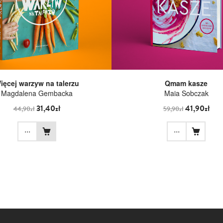
ięcej warzyw na talerzu
Qmam kasze
Magdalena Gembacka
Maia Sobczak
31,40zł
41,90zł
44,90zł
59,90zł
...
...