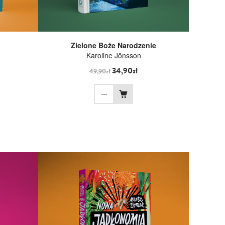
Zielone Boże Narodzenie
Karoline Jönsson
34,90zł
49,90zł
...