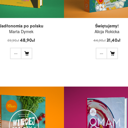
Jadłonomia po polsku
Świętujemy!
Marta Dymek
Alicja Rokicka
48,90zł
31,40zł
69,90zł
44,90zł
...
...