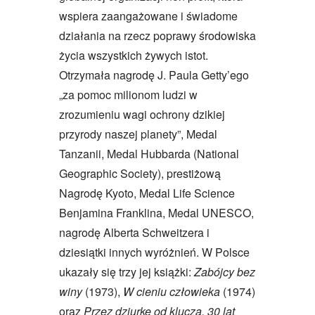
wspiera zaangażowane i świadome
działania na rzecz poprawy środowiska
życia wszystkich żywych istot.
Otrzymała nagrodę J. Paula Getty’ego
„za pomoc milionom ludzi w
zrozumieniu wagi ochrony dzikiej
przyrody naszej planety”, Medal
Tanzanii, Medal Hubbarda (National
Geographic Society), prestiżową
Nagrodę Kyoto, Medal Life Science
Benjamina Franklina, Medal UNESCO,
nagrodę Alberta Schweitzera i
dziesiątki innych wyróżnień. W Polsce
ukazały się trzy jej książki:
Zabójcy bez
winy
(1973),
W cieniu człowieka
(1974)
oraz
Przez dziurkę
od klucza. 30 lat