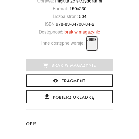
Oprawa:
miękka ze skrzydełkami
Format:
150x230
Liczba stron:
504
ISBN
978-83-64700-84-2
Dostępność:
brak w magazynie
Inne dostępne wersje:
BRAK W MAGAZYNIE
FRAGMENT
POBIERZ OKŁADKĘ
OPIS