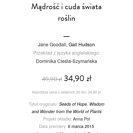
Mądrość i cuda świata
roślin
Jane Goodall
, Gail Hudson
Przekład z języka angielskiego:
Dominika Cieśla-Szymańska
34,90 zł
49,90 zł
Najniższa cena z ostatnich 30 dni: 34,90 zł
Tytuł oryginału:
Seeds of Hope. Wisdom
and Wonder from the World of Plants
Projekt okładki:
Anna Pol
Data premiery:
6 marca 2015