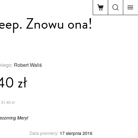
eep. Znowu ona!
skiego:
Robert Waliś
40 zł
 31,40 zł
Becoming Meryl
Data premiery:
17 sierpnia 2016