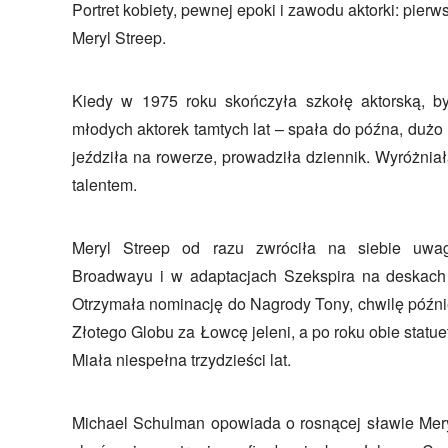
Portret kobiety, pewnej epoki i zawodu aktorki: pierw
Meryl Streep.
Kiedy w 1975 roku skończyła szkołę aktorską, był
młodych aktorek tamtych lat – spała do późna, dużo 
jeździła na rowerze, prowadziła dziennik. Wyróżnia
talentem.
Meryl Streep od razu zwróciła na siebie uwa
Broadwayu i w adaptacjach Szekspira na deskach 
Otrzymała nominację do Nagrody Tony, chwilę późni
Złotego Globu za Łowcę jeleni, a po roku obie statu
Miała niespełna trzydzieści lat.
Michael Schulman opowiada o rosnącej sławie Meryl