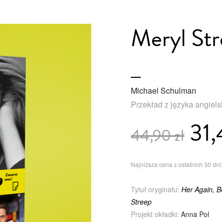
Meryl Str
Michael Schulman
Przekład z języka angiel
31,
44,90 zł
Najniższa cena z ostatnich 30 dni:
Tytuł oryginału:
Her Again, 
Streep
Projekt okładki:
Anna Pol