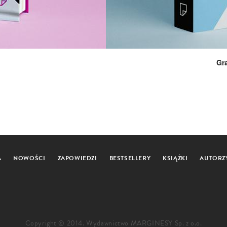
Gr
A
NOWOŚCI
ZAPOWIEDZI
BESTSELLERY
KSIĄŻKI
AUTORZ
Copyright © 2014. Wydawnictwo MARGINESY Sp. z o.o.