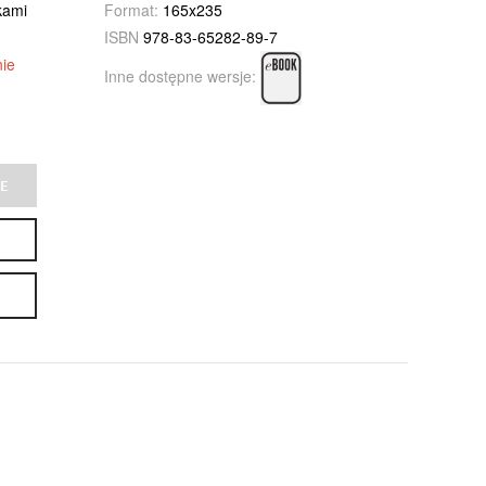
kami
Format:
165x235
ISBN
978-83-65282-89-7
ie
Inne dostępne wersje:
E