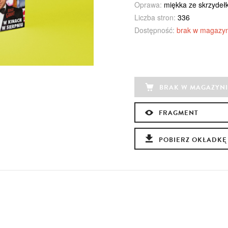
Oprawa:
miękka ze skrzydeł
Liczba stron:
336
Dostępność:
brak w magazyn
BRAK W MAGAZYNI
FRAGMENT
POBIERZ OKŁADKĘ