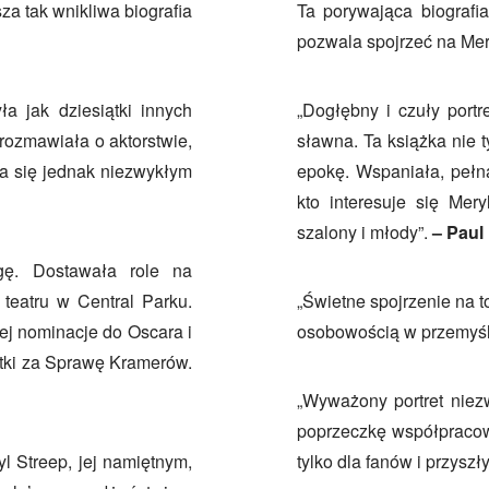
sza tak wnikliwa biografia
Ta porywająca biografi
pozwala spojrzeć na Mery
a jak dziesiątki innych
„
Dogłębny i czuły portr
rozmawiała o aktorstwie,
sławna. Ta książka nie t
ła się jednak niezwykłym
epokę. Wspaniała, pełna
kto interesuje się Mer
szalony i młody
”
.
–
Paul 
gę. Dostawała role na
teatru w Central Parku.
„
Świetne spojrzenie na t
ej nominacje do Oscara i
osobowością w przemyś
etki za Sprawę Kramerów.
„
Wyważony portret niezw
poprzeczkę współpraco
 Streep, jej namiętnym,
tylko dla fanów i przyszł