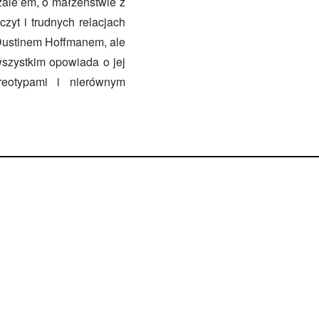
ale’em, o małżeństwie z
t i trudnych relacjach
Dustinem Hoffmanem, ale
szystkim opowiada o jej
reotypami i nierównym