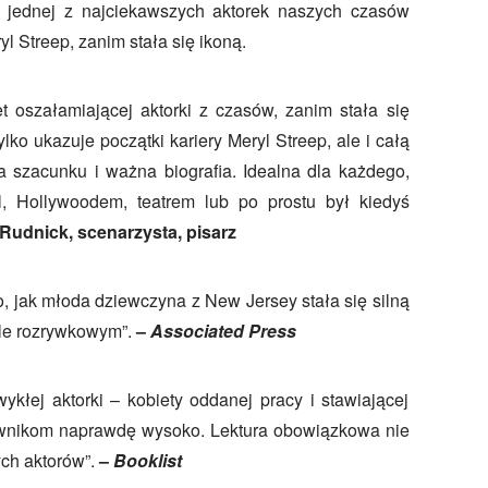
a jednej z najciekawszych aktorek naszych czasów
l Streep, zanim stała się ikoną.
et oszałamiającej aktorki z czasów, zanim stała się
ylko ukazuje początki kariery Meryl Streep, ale i całą
 szacunku i ważna biografia. Idealna dla każdego,
yl, Hollywoodem, teatrem lub po prostu był kiedyś
Rudnick, scenarzysta, pisarz
o, jak młoda dziewczyna z New Jersey stała się silną
le rozrywkowym
”
.
–
Associated Press
ykłej aktorki – kobiety oddanej pracy i stawiającej
wnikom naprawdę wysoko. Lektura obowiązkowa nie
ych aktorów
”
.
–
Booklist