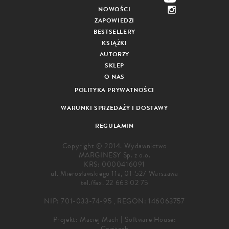
NOWOŚCI
ZAPOWIEDZI
BESTSELLERY
KSIĄŻKI
AUTORZY
SKLEP
O NAS
POLITYKA PRYWATNOŚCI
WARUNKI SPRZEDAŻY I DOSTAWY
REGULAMIN
Copyright © 2014. Wydawnictwo
MARGINESY Sp. z o.o.
KRS: 0000416091
ul. Mierosławskiego 11a, 01-527 Warszawa
tel./fax.
22 663 02 75
NIP: 701-033-74-95 , REGON: 146063757
Projekt:
Maciej Mach
|
Software House:
Cogitech