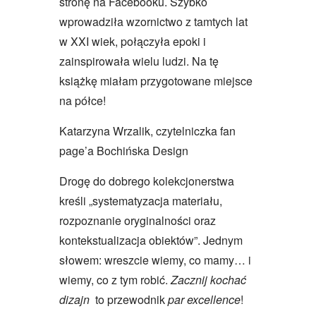
stronę na Facebooku. Szybko
wprowadziła wzornictwo z tamtych lat
w XXI wiek, połączyła epoki i
zainspirowała wielu ludzi. Na tę
książkę miałam przygotowane miejsce
na półce!
Katarzyna Wrzalik, czytelniczka fan
page’a Bochińska Design
Drogę do dobrego kolekcjonerstwa
kreśli „systematyzacja materiału,
rozpoznanie oryginalności oraz
kontekstualizacja obiektów”. Jednym
słowem: wreszcie wiemy, co mamy… i
wiemy, co z tym robić.
Zacznij kochać
dizajn
to przewodnik
par excellence
!