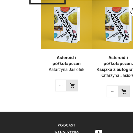
Asteroid i
Asteroid i
półkotapczan
półkotapczan.
Katarzyna Jasiołek
Książka z autogr
Katarzyna Jasioł
...
...
PODCAST
WYDARZENIA