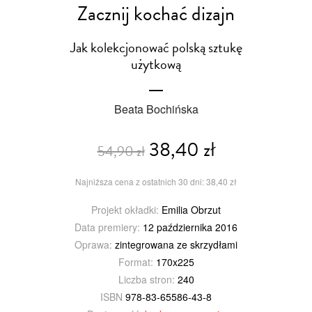
Zacznij kochać dizajn
Jak kolekcjonować polską sztukę
użytkową
Beata Bochińska
38,40 zł
54,90 zł
Najniższa cena z ostatnich 30 dni: 38,40 zł
Projekt okładki:
Emilia Obrzut
Data premiery:
12 października 2016
Oprawa:
zintegrowana ze skrzydłami
Format:
170x225
Liczba stron:
240
ISBN
978-83-65586-43-8