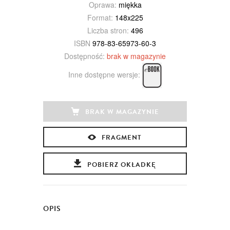
Oprawa:
miękka
Format:
148x225
Liczba stron:
496
ISBN
978-83-65973-60-3
Dostępność:
brak w magazynie
Inne dostępne wersje:
BRAK W MAGAZYNIE
FRAGMENT
POBIERZ OKŁADKĘ
OPIS