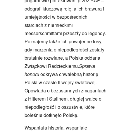
pogardliwie potraktowani przez RAF –
odegrali kluczową rolę, a ich brawura i
umiejętności w bezpośrednich
starciach z niemieckimi
messerschmittami przeszły do legendy.
Poznajemy także ich powojenne losy,
gdy marzenia o niepodległości zostały
brutalnie rozwiane, a Polska oddana
Związkowi Radzieckiemu.
Sprawa
honoru
odkrywa chwalebną historię
Polski w czasie II wojny światowej.
Opowiada o bezustannych zmaganiach
z Hitlerem i Stalinem, długiej walce o
niepodległość i o oszustwie, które
boleśnie dotknęło Polskę.
Wspaniała historia, wspaniale