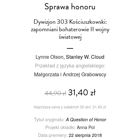
Sprawa honoru
Dywizjon 303 Kościuszkowski:
zapomniani bohaterowie II wojny
światowej
Lynne Olson
, Stanley W. Cloud
Przekład z języka angielskiego:
Małgorzata i Andrzej Grabowscy
31,40 zł
44,90 zł
Najniższa cena z ostatnich 30 dni: 31,40 zł
Tytuł oryginału:
A Question of Honor
Projekt okładki:
Anna Pol
Data premiery:
22 sierpnia 2018