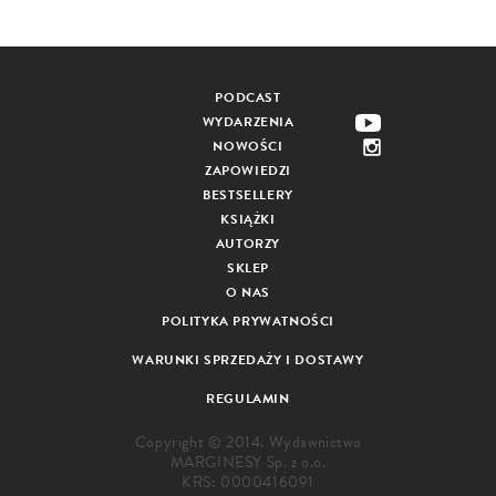
PODCAST
WYDARZENIA
NOWOŚCI
ZAPOWIEDZI
BESTSELLERY
KSIĄŻKI
AUTORZY
SKLEP
O NAS
POLITYKA PRYWATNOŚCI
WARUNKI SPRZEDAŻY I DOSTAWY
REGULAMIN
Copyright © 2014. Wydawnictwo
MARGINESY Sp. z o.o.
KRS: 0000416091