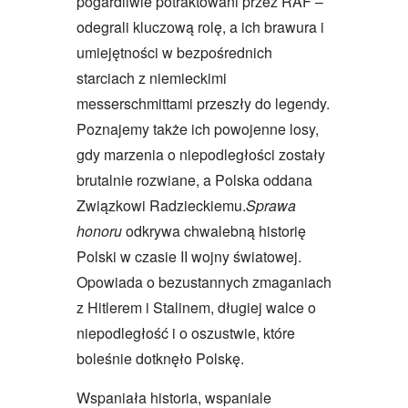
pogardliwie potraktowani przez RAF –
odegrali kluczową rolę, a ich brawura i
umiejętności w bezpośrednich
starciach z niemieckimi
messerschmittami przeszły do legendy.
Poznajemy także ich powojenne losy,
gdy marzenia o niepodległości zostały
brutalnie rozwiane, a Polska oddana
Związkowi Radzieckiemu.
Sprawa
honoru
odkrywa chwalebną historię
Polski w czasie II wojny światowej.
Opowiada o bezustannych zmaganiach
z Hitlerem i Stalinem, długiej walce o
niepodległość i o oszustwie, które
boleśnie dotknęło Polskę.
Wspaniała historia, wspaniale