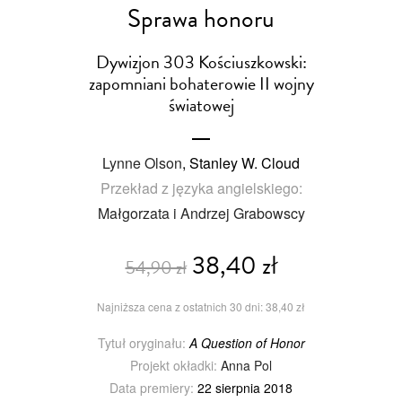
Sprawa honoru
Dywizjon 303 Kościuszkowski:
zapomniani bohaterowie II wojny
światowej
Lynne Olson
, Stanley W. Cloud
Przekład z języka angielskiego:
Małgorzata i Andrzej Grabowscy
38,40 zł
54,90 zł
Najniższa cena z ostatnich 30 dni: 38,40 zł
Tytuł oryginału:
A Question of Honor
Projekt okładki:
Anna Pol
Data premiery:
22 sierpnia 2018