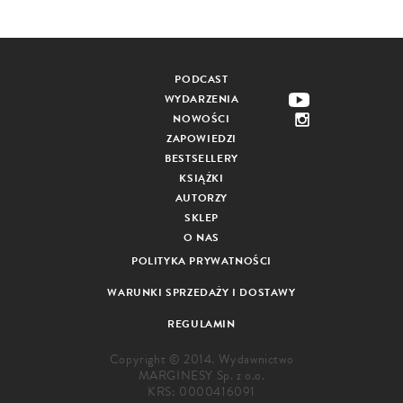
PODCAST
WYDARZENIA
NOWOŚCI
ZAPOWIEDZI
BESTSELLERY
KSIĄŻKI
AUTORZY
SKLEP
O NAS
POLITYKA PRYWATNOŚCI
WARUNKI SPRZEDAŻY I DOSTAWY
REGULAMIN
Copyright © 2014. Wydawnictwo
MARGINESY Sp. z o.o.
KRS: 0000416091