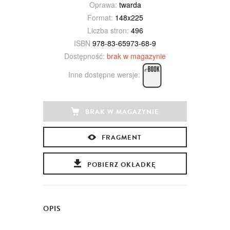
Oprawa:
twarda
Format:
148x225
Liczba stron:
496
ISBN
978-83-65973-68-9
Dostępność:
brak w magazynie
Inne dostępne wersje:
BRAK W MAGAZYNIE
FRAGMENT
POBIERZ OKŁADKĘ
OPIS