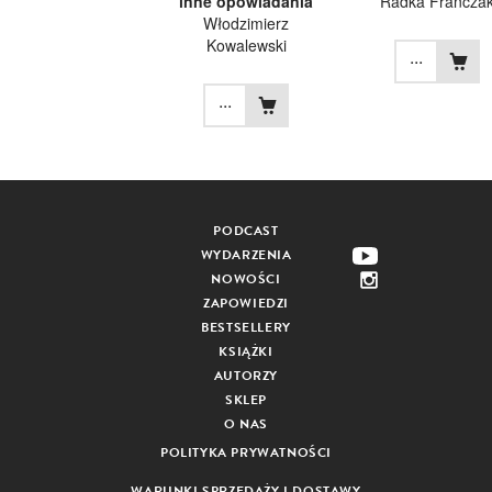
inne opowiadania
Radka Francza
Włodzimierz
Kowalewski
...
...
PODCAST
WYDARZENIA
NOWOŚCI
ZAPOWIEDZI
BESTSELLERY
KSIĄŻKI
AUTORZY
SKLEP
O NAS
POLITYKA PRYWATNOŚCI
WARUNKI SPRZEDAŻY I DOSTAWY