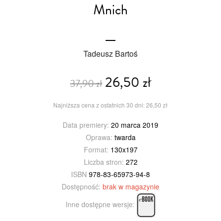
Mnich
Tadeusz Bartoś
26,50 zł
37,90 zł
Najniższa cena z ostatnich 30 dni: 26,50 zł
Data premiery:
20 marca 2019
Oprawa:
twarda
Format:
130x197
Liczba stron:
272
ISBN
978-83-65973-94-8
Dostępność:
brak w magazynie
Inne dostępne wersje: