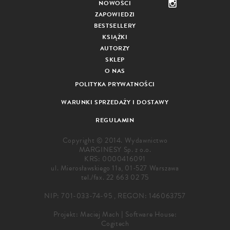
NOWOŚCI
ZAPOWIEDZI
BESTSELLERY
KSIĄŻKI
AUTORZY
SKLEP
O NAS
POLITYKA PRYWATNOŚCI
WARUNKI SPRZEDAŻY I DOSTAWY
REGULAMIN
Copyright © 2014. Wydawnictwo
MARGINESY Sp. z o.o.
KRS: 0000416091
ul. Mierosławskiego 11a, 01-527 Warszawa
tel./fax.
22 663 02 75
NIP: 701-033-74-95 , REGON: 146063757
Projekt:
Maciej Mach
|
Software House:
Cogitech