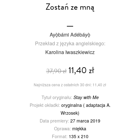
Zostań ze mną
Ayọ̀bámi Adébáyọ̀
Przekład z języka angielskiego:
Karolina Iwaszkiewicz
11,40 zł
37,90 zł
Najniższa cena z ostatnich 30 dni: 11,40 zł
Tytuł oryginału:
Stay with Me
Projekt okładki:
oryginalna ( adaptacja A.
Wrzosek)
Data premiery:
27 marca 2019
Oprawa:
miękka
Format:
135 x 210