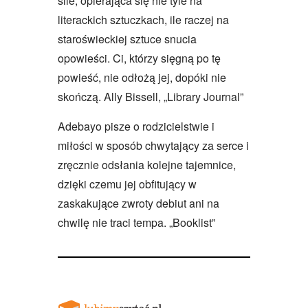
sile, opierająca się nie tyle na
literackich sztuczkach, ile raczej na
staroświeckiej sztuce snucia
opowieści. Ci, którzy sięgną po tę
powieść, nie odłożą jej, dopóki nie
skończą. Ally Bissell, „Library Journal”
Adebayo pisze o rodzicielstwie i
miłości w sposób chwytający za serce i
zręcznie odsłania kolejne tajemnice,
dzięki czemu jej obfitujący w
zaskakujące zwroty debiut ani na
chwilę nie traci tempa. „Booklist”