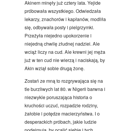
Akinem minęły już cztery lata. Yejide
próbowała wszystkiego. Odwiedzała
lekarzy, znachorów i kapłanów, modliła
się, odbywała posty i pielgrzymki.
Przeżyła niejedno upokorzenie i
niejedną chwilę złudnej nadziei. Ale
wciąż liczy na cud. Ale krewni jej męża
już w ten cud nie wierzą i naciskają, by
Akin wziął sobie drugą żonę.
Zostań ze mną to rozgrywająca się na
tle burzliwych lat 80. w Nigerii barwna i
niezwykle poruszająca historia o
kruchości uczuć, rozpadzie rodziny,
żałobie i potędze macierzyństwa. I o
desperackich próbach, jakie ludzie
podejmują, by ocalić siebie i tych,