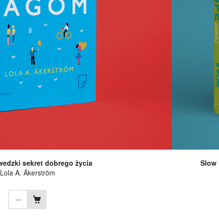
edzki sekret dobrego życia
Slow 
Lola A. Åkerström
...