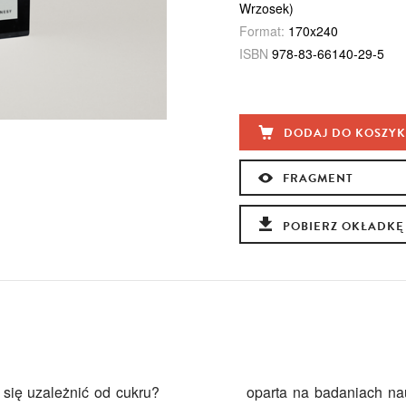
Wrzosek)
Format:
170x240
ISBN
978-83-66140-29-5
DODAJ DO KOSZY
FRAGMENT
POBIERZ OKŁADKĘ
się uzależnić od cukru?
oparta na badaniach na