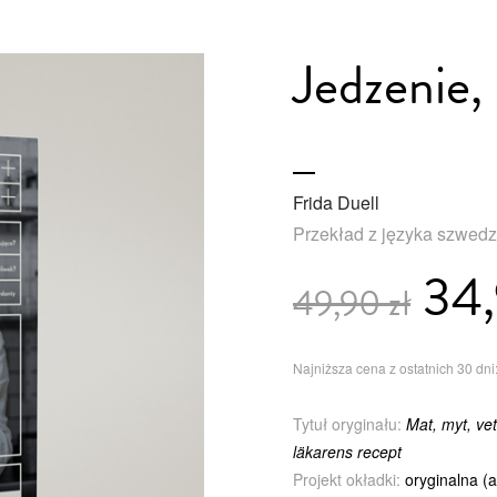
Jedzenie,
Frida Duell
Przekład z języka szwed
34,
49,90 zł
Najniższa cena z ostatnich 30 dni:
Tytuł oryginału:
Mat, myt, ve
läkarens recept
Projekt okładki:
oryginalna (a