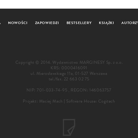
A
NOWOŚCI
ZAPOWIEDZI
BESTSELLERY
KSIĄŻKI
AUTORZ
Copyright © 2014. Wydawnictwo MARGINESY Sp. z o.o.
KRS: 0000416091
ul. Mierosławskiego 11a, 01-527 Warszawa
tel./fax.
22 663 02 75
NIP: 701-033-74-95 , REGON: 146063757
Projekt:
Maciej Mach
|
Software House: Cogitech