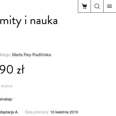
 mity i nauka
zkiego:
Marta Rey-Radlińska
90 zł
 34,90 zł
tenskap:
daptacja A.
Data premiery:
10 kwietnia 2019