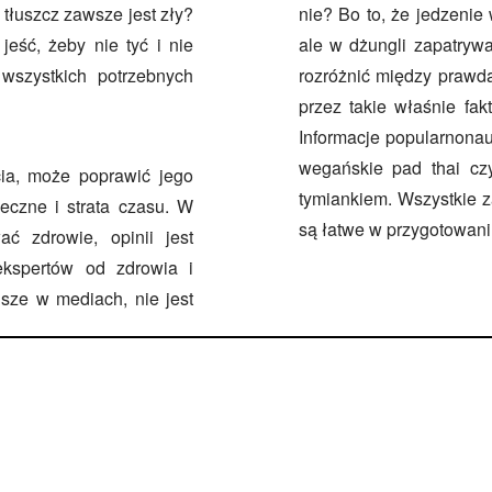
 tłuszcz zawsze jest zły?
nie? Bo to, że jedzenie
eść, żeby nie tyć i nie
ale w dżungli zapatrywa
wszystkich potrzebnych
rozróżnić między prawdą
przez takie właśnie fak
Informacje popularnonau
wegańskie pad thai cz
ia, może poprawić jego
tymiankiem. Wszystkie 
eczne i strata czasu. W
są łatwe w przygotowaniu
ć zdrowie, opinii jest
ekspertów od zdrowia i
isze w mediach, nie jest