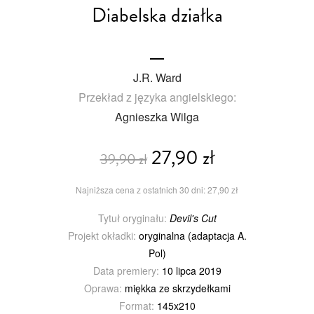
Diabelska działka
J.R. Ward
Przekład z języka angielskiego:
Agnieszka Wilga
27,90 zł
39,90 zł
Najniższa cena z ostatnich 30 dni: 27,90 zł
Tytuł oryginału:
Devil's Cut
Projekt okładki:
oryginalna (adaptacja A.
Pol)
Data premiery:
10 lipca 2019
Oprawa:
miękka ze skrzydełkami
Format:
145x210