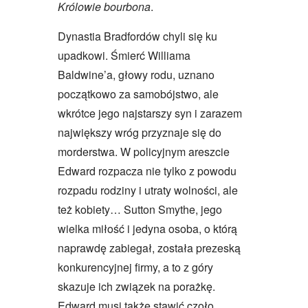
Królowie bourbona
.
Dynastia Bradfordów chyli się ku
upadkowi. Śmierć Williama
Baldwine’a, głowy rodu, uznano
początkowo za samobójstwo, ale
wkrótce jego najstarszy syn i zarazem
największy wróg przyznaje się do
morderstwa. W policyjnym areszcie
Edward rozpacza nie tylko z powodu
rozpadu rodziny i utraty wolności, ale
też kobiety… Sutton Smythe, jego
wielka miłość i jedyna osoba, o którą
naprawdę zabiegał, została prezeską
konkurencyjnej firmy, a to z góry
skazuje ich związek na porażkę.
Edward musi także stawić czoło