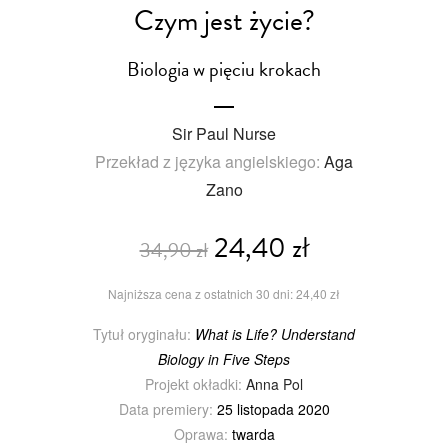
Czym jest życie?
Biologia w pięciu krokach
Sir Paul Nurse
Przekład z języka angielskiego:
Aga
Zano
24,40 zł
34,90 zł
Najniższa cena z ostatnich 30 dni: 24,40 zł
Tytuł oryginału:
What is Life? Understand
Biology in Five Steps
Projekt okładki:
Anna Pol
Data premiery:
25 listopada 2020
Oprawa:
twarda