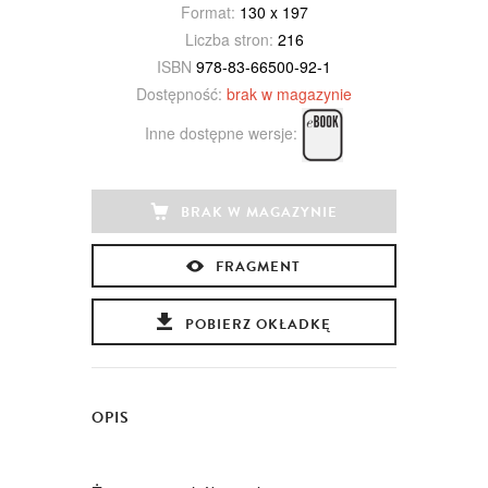
Format:
130 x 197
Liczba stron:
216
ISBN
978-83-66500-92-1
Dostępność:
brak w magazynie
Inne dostępne wersje:
BRAK W MAGAZYNIE
FRAGMENT
POBIERZ OKŁADKĘ
OPIS