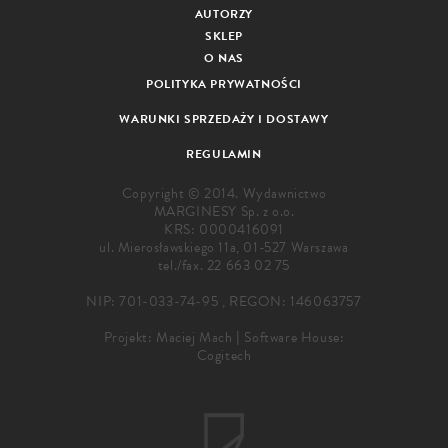
AUTORZY
SKLEP
O NAS
POLITYKA PRYWATNOŚCI
WARUNKI SPRZEDAŻY I DOSTAWY
REGULAMIN
Copyright © 2014. Wydawnictwo
MARGINESY Sp. z o.o.
KRS: 0000416091
ul. Mierosławskiego 11a, 01-527 Warszawa
tel./fax.
22 663 02 75
NIP: 701-033-74-95 , REGON: 146063757
Projekt:
Maciej Mach
|
Software House:
Cogitech