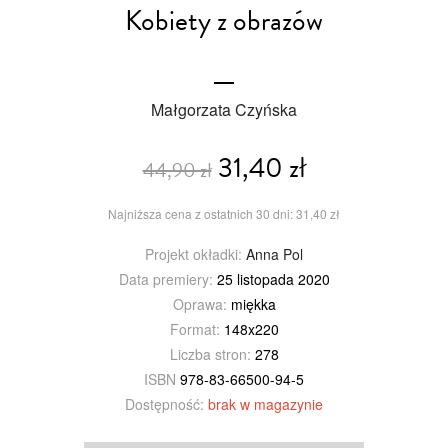
Kobiety z obrazów
Małgorzata Czyńska
31,40 zł
44,90 zł
Najniższa cena z ostatnich 30 dni: 31,40 zł
Projekt okładki:
Anna Pol
Data premiery:
25 listopada 2020
Oprawa:
miękka
Format:
148x220
Liczba stron:
278
ISBN
978-83-66500-94-5
Dostępność:
brak w magazynie