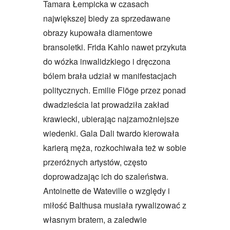
Tamara Łempicka w czasach
największej biedy za sprzedawane
obrazy kupowała diamentowe
bransoletki. Frida Kahlo nawet przykuta
do wózka inwalidzkiego i dręczona
bólem brała udział w manifestacjach
politycznych. Emilie Flöge przez ponad
dwadzieścia lat prowadziła zakład
krawiecki, ubierając najzamożniejsze
wiedenki. Gala Dali twardo kierowała
karierą męża, rozkochiwała też w sobie
przeróżnych artystów, często
doprowadzając ich do szaleństwa.
Antoinette de Wateville o względy i
miłość Balthusa musiała rywalizować z
własnym bratem, a zaledwie