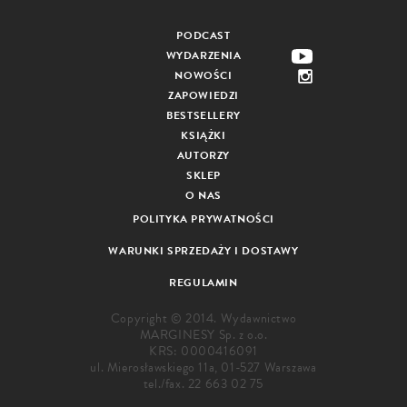
PODCAST
WYDARZENIA
NOWOŚCI
ZAPOWIEDZI
BESTSELLERY
KSIĄŻKI
AUTORZY
SKLEP
O NAS
POLITYKA PRYWATNOŚCI
WARUNKI SPRZEDAŻY I DOSTAWY
REGULAMIN
Copyright © 2014. Wydawnictwo
MARGINESY Sp. z o.o.
KRS: 0000416091
ul. Mierosławskiego 11a, 01-527 Warszawa
tel./fax.
22 663 02 75