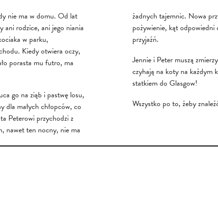
dy nie ma w domu. Od lat
żadnych tajemnic. Nowa przyj
ani rodzice, ani jego niania
pożywienie, kąt odpowiedni d
kociaka w parku,
przyjaźń.
chodu. Kiedy otwiera oczy,
Jennie i Peter muszą zmierzy
iało porasta mu futro, ma
czyhają na koty na każdym k
statkiem do Glasgow!
ca go na ziąb i pastwę losu,
Wszystko po to, żeby znaleź
zny dla małych chłopców, co
ta Peterowi przychodzi z
n, nawet ten nocny, nie ma