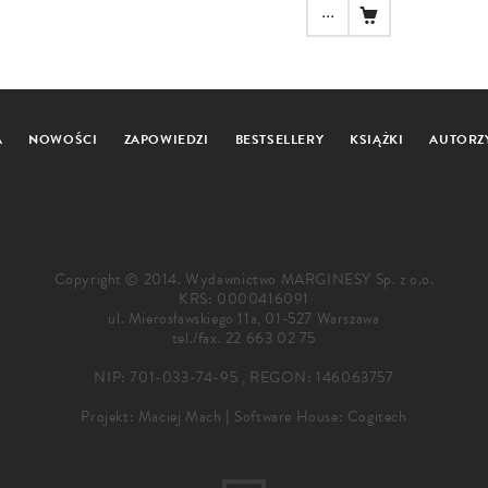
...
A
NOWOŚCI
ZAPOWIEDZI
BESTSELLERY
KSIĄŻKI
AUTORZ
Copyright © 2014. Wydawnictwo MARGINESY Sp. z o.o.
KRS: 0000416091
ul. Mierosławskiego 11a, 01-527 Warszawa
tel./fax.
22 663 02 75
NIP: 701-033-74-95 , REGON: 146063757
Projekt:
Maciej Mach
|
Software House: Cogitech