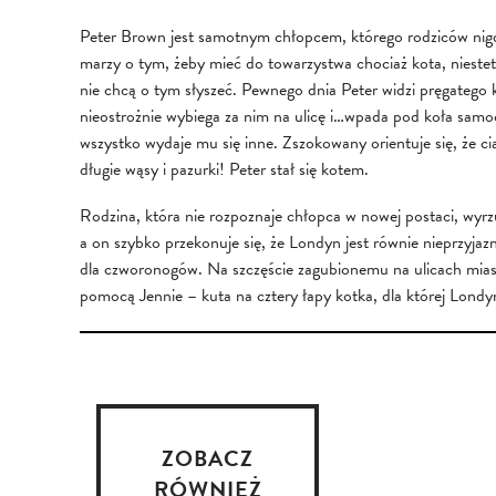
Peter Brown jest samotnym chłopcem, którego rodziców nig
marzy o tym, żeby mieć do towarzystwa chociaż kota, niestety 
nie chcą o tym słyszeć. Pewnego dnia Peter widzi pręgatego 
nieostrożnie wybiega za nim na ulicę i…wpada pod koła samo
wszystko wydaje mu się inne. Zszokowany orientuje się, że c
długie wąsy i pazurki! Peter stał się kotem.
Rodzina, która nie rozpoznaje chłopca w nowej postaci, wyrzu
a on szybko przekonuje się, że Londyn jest równie nieprzyja
dla czworonogów. Na szczęście zagubionemu na ulicach mias
pomocą Jennie – kuta na cztery łapy kotka, dla której Londy
ZOBACZ
RÓWNIEŻ