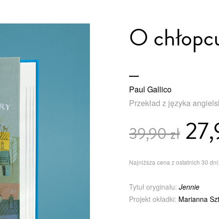
O chłopcu
Paul Gallico
Przekład z języka angiel
27,
39,90 zł
Najniższa cena z ostatnich 30 dni:
Tytuł oryginału:
Jennie
Projekt okładki:
Marianna Sz