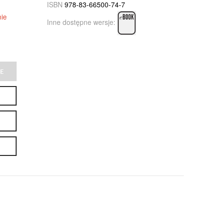
ISBN
978-83-66500-74-7
ie
Inne dostępne wersje:
E