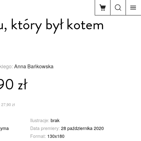
, który był kotem
skiego:
Anna Bańkowska
90 zł
 27,90 zł
Ilustracje:
brak
tyma
Data premiery:
28 października 2020
Format:
130x180