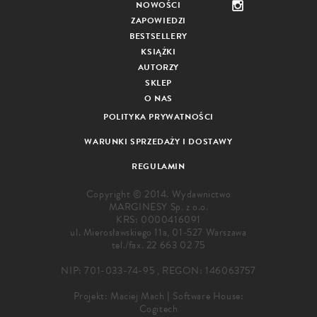
NOWOŚCI
ZAPOWIEDZI
BESTSELLERY
KSIĄŻKI
AUTORZY
SKLEP
O NAS
POLITYKA PRYWATNOŚCI
WARUNKI SPRZEDAŻY I DOSTAWY
REGULAMIN
Copyright © 2014. Wydawnictwo
MARGINESY Sp. z o.o.
KRS: 0000416091
ul. Mierosławskiego 11a, 01-527 Warszawa
tel./fax.
22 663 02 75
NIP: 701-033-74-95 , REGON: 146063757
Projekt:
Maciej Mach
|
Software House:
Cogitech