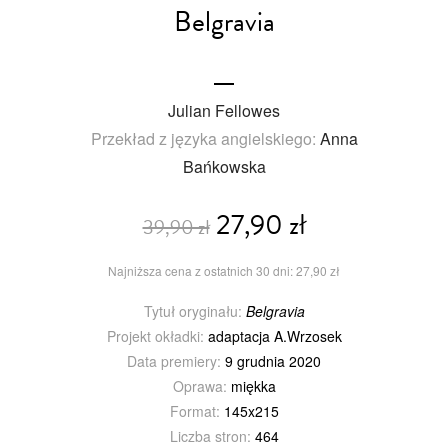
Belgravia
Julian Fellowes
Przekład z języka angielskiego:
Anna
Bańkowska
27,90 zł
39,90 zł
Najniższa cena z ostatnich 30 dni: 27,90 zł
Tytuł oryginału:
Belgravia
Projekt okładki:
adaptacja A.Wrzosek
Data premiery:
9 grudnia 2020
Oprawa:
miękka
Format:
145x215
Liczba stron:
464