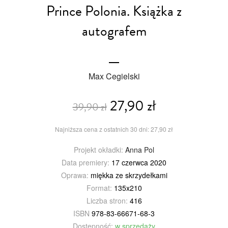
Prince Polonia. Książka z
autografem
Max Cegielski
27,90 zł
39,90 zł
Najniższa cena z ostatnich 30 dni: 27,90 zł
Projekt okładki:
Anna Pol
Data premiery:
17 czerwca 2020
Oprawa:
miękka ze skrzydełkami
Format:
135x210
Liczba stron:
416
ISBN
978-83-66671-68-3
Dostępność:
w sprzedaży