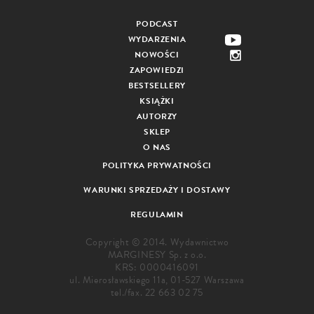
PODCAST
WYDARZENIA
NOWOŚCI
ZAPOWIEDZI
BESTSELLERY
KSIĄŻKI
AUTORZY
SKLEP
O NAS
POLITYKA PRYWATNOŚCI
WARUNKI SPRZEDAŻY I DOSTAWY
REGULAMIN
Copyright © 2014. Wydawnictwo
MARGINESY Sp. z o.o.
KRS: 0000416091
ul. Mierosławskiego 11a, 01-527 Warszawa
tel./fax.
22 663 02 75