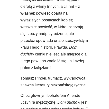
cierpią z winny innych, a ci inni – z
własnej; powieść oparta na
wyrazistych postaciach kobiet;
wreszcie: powieść, w której zdarzają
się rzeczy nadprzyrodzone, ale
przecież opowiada ona o rzeczywistym
kraju i jego historii. Prawda,
Dom
duchów
cienki nie jest, ale miejsce dla
niego powinno znaleźć się na każdej
półce z książkami.
Tomasz Pindel, tłumacz, wykładowca i
znawca literatury hiszpańskojęzycznej
Choć głównym bohaterem Allende
uczyniła mężczyznę,
Dom duchów
jest
powieścią o sile i solidarności kobiet. O