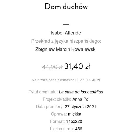
Dom duchów
Isabel Allende
Przekład z języka hiszpańskiego:
Zbigniew Marcin Kowalewski
31,40 zł
44,90 zł
Najniższa cena z ostatnich 30 dni: 22,40 zł
Tytuł oryginału:
La casa de los espíritus
Projekt okładki:
Anna Pol
Data premiery:
27 stycznia 2021
Oprawa:
miękka
Format:
145x220
Liczba stron:
456