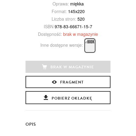
Oprawa:
miękka
Format:
145x220
Liczba stron:
520
ISBN
978-83-66671-15-7
Dostępność:
brak w magazynie
Inne dostępne wersje:
BRAK W MAGAZYNIE
FRAGMENT
POBIERZ OKŁADKĘ
OPIS