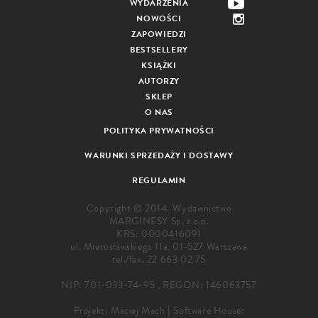
WYDARZENIA
NOWOŚCI
ZAPOWIEDZI
BESTSELLERY
KSIĄŻKI
AUTORZY
SKLEP
O NAS
POLITYKA PRYWATNOŚCI
WARUNKI SPRZEDAŻY I DOSTAWY
REGULAMIN
Copyright © 2014. Wydawnictwo
MARGINESY Sp. z o.o.
KRS: 0000416091
ul. Mierosławskiego 11a, 01-527 Warszawa
tel./fax.
22 663 02 75
NIP: 701-033-74-95 , REGON: 146063757
Projekt:
Maciej Mach
|
Software House: