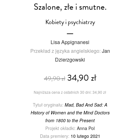
Szalone, złe i smutne.
Kobiety i psychiatrzy
Lisa Appignanesi
Przekład z języka angielskiego:
Jan
Dzierzgowski
34,90 zł
49,90 zł
Najniższa cena z ostatnich 30 dni: 34,90 zł
Tytuł oryginału:
Mad, Bad And Sad: A
History of Women and the Mind Doctors
from 1800 to the Present
Projekt okładki:
Anna Pol
Data premiery:
10 lutego 2021