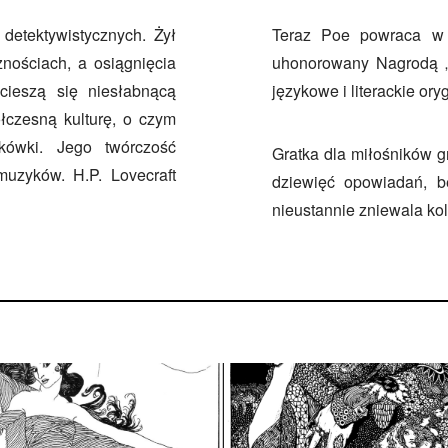
detektywistycznych. Żył
Teraz Poe powraca w m
znościach, a osiągnięcia
uhonorowany Nagrodą „L
 cieszą się niesłabnącą
językowe i literackie ory
łczesną kulturę, o czym
skówki. Jego twórczość
Gratka dla miłośników g
 muzyków. H.P. Lovecraft
dziewięć opowiadań, 
nieustannie zniewala kol