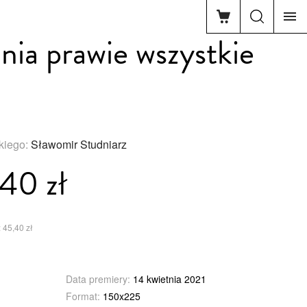
ia prawie wszystkie
skiego:
Sławomir Studniarz
40 zł
 45,40 zł
Data premiery:
14 kwietnia 2021
Format:
150x225