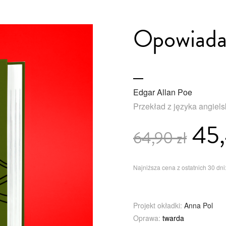
Opowiadan
Edgar Allan Poe
Przekład z języka angiel
45,
64,90 zł
Najniższa cena z ostatnich 30 dni:
Projekt okładki:
Anna Pol
Oprawa:
twarda