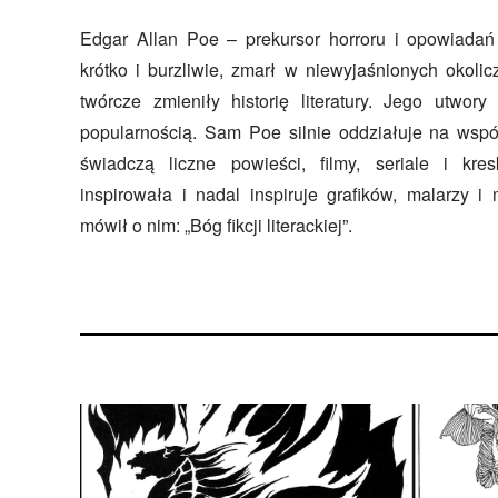
Edgar Allan Poe – prekursor horroru i opowiadań 
krótko i burzliwie, zmarł w niewyjaśnionych okolic
twórcze zmieniły historię literatury. Jego utwory
popularnością. Sam Poe silnie oddziałuje na wspó
świadczą liczne powieści, filmy, seriale i kre
inspirowała i nadal inspiruje grafików, malarzy i
mówił o nim: „Bóg fikcji literackiej”.