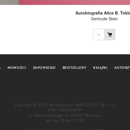
Autobiografia Alice B. Tokl
Gertrude Stein
...
A
NOWOŚCI
ZAPOWIEDZI
BESTSELLERY
KSIĄŻKI
AUTORZ
Copyright © 2014. Wydawnictwo MARGINESY Sp. z o.o.
KRS: 0000416091
ul. Mierosławskiego 11a, 01-527 Warszawa
tel./fax.
22 663 02 75