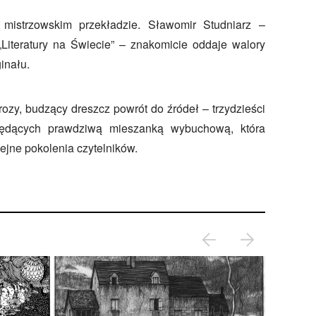
istrzowskim przekładzie. Sławomir Studniarz –
iteratury na Świecie” – znakomicie oddaje walory
ginału.
rozy, budzący dreszcz powrót do źródeł – trzydzieści
będących prawdziwą mieszanką wybuchową, która
ejne pokolenia czytelników.