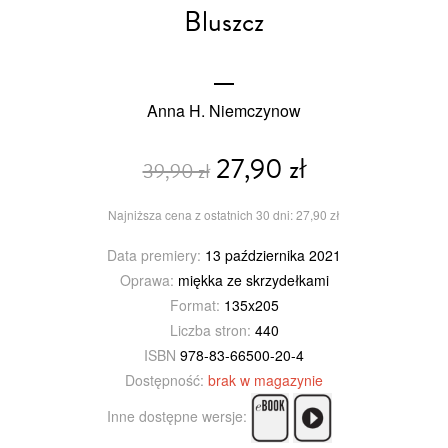
Bluszcz
Anna H. Niemczynow
27,90 zł
39,90 zł
Najniższa cena z ostatnich 30 dni: 27,90 zł
Data premiery:
13 października 2021
Oprawa:
miękka ze skrzydełkami
Format:
135x205
Liczba stron:
440
ISBN
978-83-66500-20-4
Dostępność:
brak w magazynie
Inne dostępne wersje: