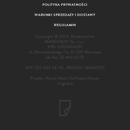
POLITYKA PRYWATNOŚCI
WARUNKI SPRZEDAŻY I DOSTAWY
REGULAMIN
Copyright © 2014. Wydawnictwo
MARGINESY Sp. z o.o.
KRS: 0000416091
ul. Mierosławskiego 11a, 01-527 Warszawa
tel./fax.
22 663 02 75
NIP: 701-033-74-95 , REGON: 146063757
Projekt:
Maciej Mach
|
Software House:
Cogitech