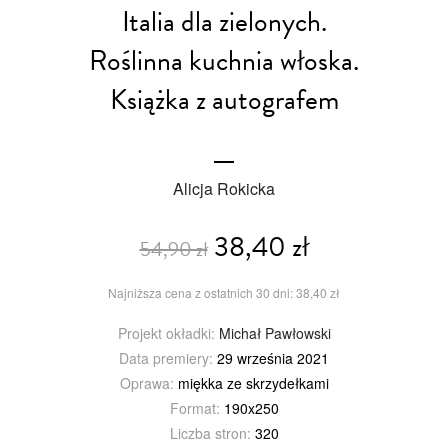
Italia dla zielonych.
Roślinna kuchnia włoska.
Książka z autografem
Alicja Rokicka
38,40 zł
54,90 zł
Najniższa cena z ostatnich 30 dni: 38,40 zł
Projekt okładki:
Michał Pawłowski
Data premiery:
29 września 2021
Oprawa:
miękka ze skrzydełkami
Format:
190x250
Liczba stron:
320