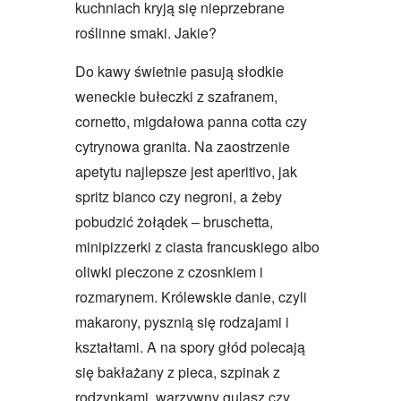
kuchniach kryją się nieprzebrane
roślinne smaki. Jakie?
Do kawy świetnie pasują słodkie
weneckie bułeczki z szafranem,
cornetto, migdałowa panna cotta czy
cytrynowa granita. Na zaostrzenie
apetytu najlepsze jest aperitivo, jak
spritz bianco czy negroni, a żeby
pobudzić żołądek – bruschetta,
minipizzerki z ciasta francuskiego albo
oliwki pieczone z czosnkiem i
rozmarynem. Królewskie danie, czyli
makarony, pysznią się rodzajami i
kształtami. A na spory głód polecają
się bakłażany z pieca, szpinak z
rodzynkami, warzywny gulasz czy