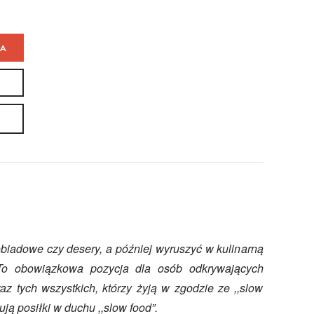
KA
obiadowe czy desery, a później wyruszyć w kulinarną
To obowiązkowa pozycja dla osób odkrywających
raz tych wszystkich, którzy żyją w zgodzie ze ,,slow
ują posiłki w duchu ,,slow food”.