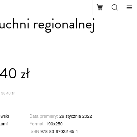
uchni regionalnej
40 zł
 38,40 zł
owski
Data premiery:
26 stycznia 2022
kami
Format:
190x250
ISBN
978-83-67022-65-1