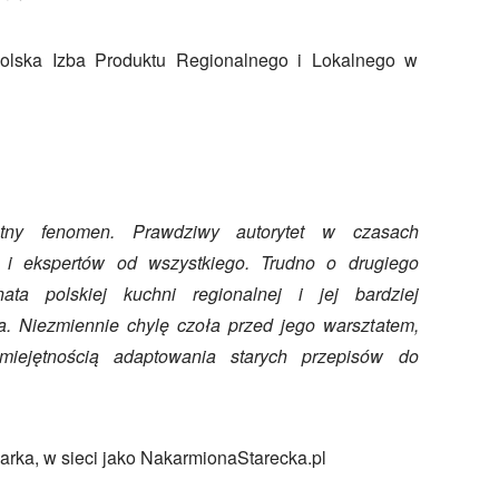
Polska Izba Produktu Regionalnego i Lokalnego w
ny fenomen. Prawdziwy autorytet w czasach
u i ekspertów od wszystkiego. Trudno o drugiego
ta polskiej kuchni regionalnej i jej bardziej
a. Niezmiennie chylę czoła przed jego warsztatem,
miejętnością adaptowania starych przepisów do
arka, w sieci jako NakarmionaStarecka.pl