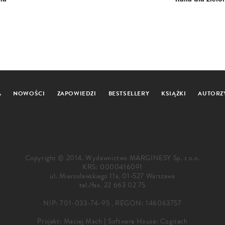
A
NOWOŚCI
ZAPOWIEDZI
BESTSELLERY
KSIĄŻKI
AUTORZ
Copyright © 2014. Wydawnictwo MARGINESY Sp. z o.o.
KRS: 0000416091
ul. Mierosławskiego 11a, 01-527 Warszawa
tel./fax.
22 663 02 75
NIP: 701-033-74-95 , REGON: 146063757
Projekt:
Maciej Mach
|
Software House: Cogitech