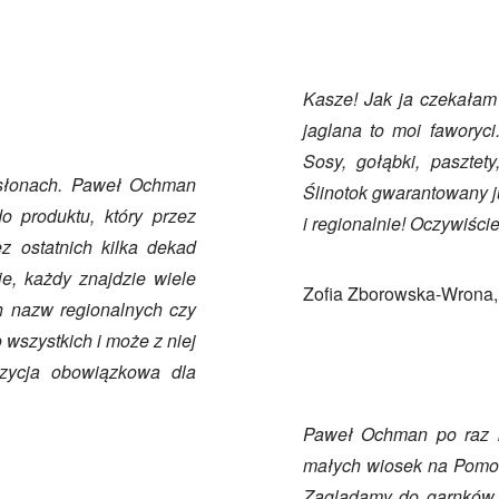
Kasze! Jak ja czekałam 
jaglana to moi faworyc
Sosy, gołąbki, pasztet
dsłonach. Paweł Ochman
Ślinotok gwarantowany j
o produktu, który przez
i regionalnie! Oczywiści
z ostatnich kilka dekad
ie, każdy znajdzie wiele
Zofia Zborowska-Wrona,
h nazw regionalnych czy
 wszystkich i może z niej
ozycja obowiązkowa dla
Paweł Ochman po raz k
małych wiosek na Pomor
Zaglądamy do garnków p