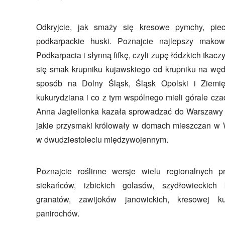
Odkryjcie, jak smaży się kresowe pymchy, piecz
podkarpackie huski. Poznajcie najlepszy mak
Podkarpacia i słynną fifkę, czyli zupę łódzkich tkacz
się smak krupniku kujawskiego od krupniku na węd
sposób na Dolny Śląsk, Śląsk Opolski i Ziemię
kukurydziana i co z tym wspólnego mieli górale cz
Anna Jagiellonka kazała sprowadzać do Warszawy
jakie przysmaki królowały w domach mieszczan w 
w dwudziestoleciu międzywojennym.
Poznajcie roślinne wersje wielu regionalnych p
siekańców, izbickich golasów, szydłowieckich 
granatów, zawijoków janowickich, kresowej k
panirochów.