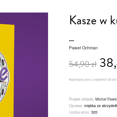
Kasze w k
Paweł Ochman
38,
54,90 zł
Najniższa cena z ostatnich 30 dni:
Projekt okładki:
Michał Pawł
Oprawa:
miękka ze skrzydeł
Liczba stron:
320