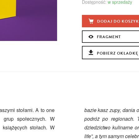
Dostępność:
w sprzedaży
DODAJ DO KOSZY
FRAGMENT
POBIERZ OKŁADKĘ
szymi stołami. A to one
bazie kasz zupy, dania 
h grup społecznych. W
podróż po regionach. 
i książęcych stołach. W
dziedzictwo kulinarne o
life”, a tym samym celebr