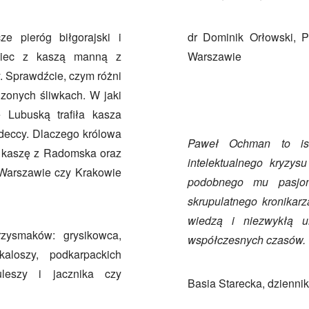
e pieróg biłgorajski i
dr Dominik Orłowski, 
owiec z kaszą manną z
Warszawie
y. Sprawdźcie, czym różni
zonych śliwkach. W jaki
 Lubuską trafiła kasza
adeccy. Dlaczego królowa
Paweł Ochman to ist
 kaszę z Radomska oraz
intelektualnego kryzys
Warszawie czy Krakowie
podobnego mu pasjona
skrupulatnego kronikarz
wiedzą i niezwykłą u
rzysmaków: grysikowca,
współczesnych czasów.
kaloszy, podkarpackich
uleszy i jacznika czy
Basia Starecka, dziennik