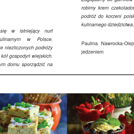
robimy krem czekolado
podróż do korzeni pols
kulinarnego dziedzictwa.
ię w istniejący nurt
kulinarnym w Polsce.
Paulina Nawrocka-Olej
ie niezliczonych podróży
jedzeniem
 kół gospodyń wiejskich.
nym domu sporządzić na