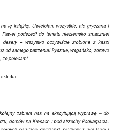
na tę książkę. Uwielbiam wszystkie, ale gryczana i
i. Paweł podszedł do tematu nieziemsko smacznie!
y, desery – wszystko oczywiście zrobione z kasz!
uż od samego patrzenia! Pysznie, wegańsko, zdrowo
e, że polecam!
 aktorka
olejny zabiera nas na ekscytującą wyprawę – do
zu, domów na Kresach i pod strzechy Podkarpacia.
ełnych parującej gryczanki, prażymy z nim jagły i