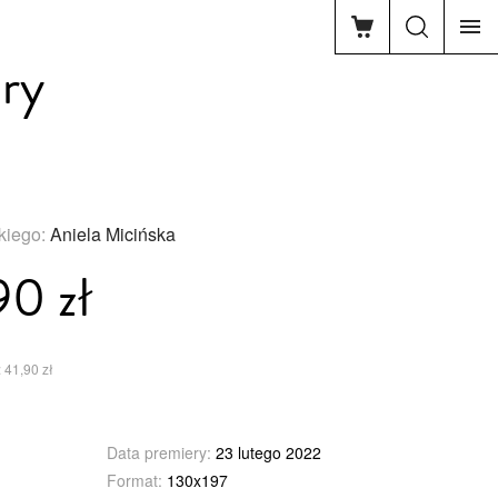
ry
skiego:
Aniela Micińska
90 zł
 41,90 zł
Data premiery:
23 lutego 2022
Format:
130x197