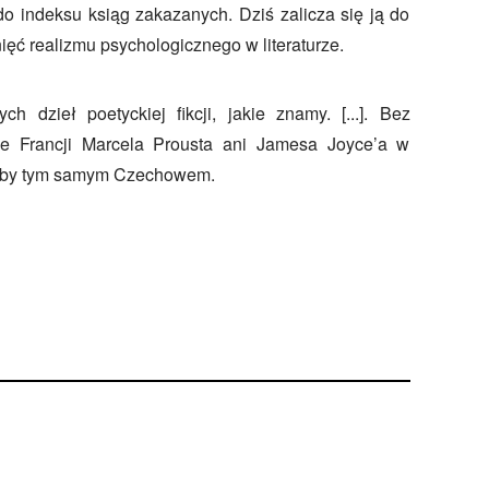
do indeksu ksiąg zakazanych. Dziś zalicza się ją do
ięć realizmu psychologicznego w literaturze.
h dzieł poetyckiej fikcji, jakie znamy. [...]. Bez
we Francji Marcela Prousta ani Jamesa Joyce’a w
byłby tym samym Czechowem.