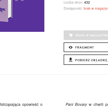
Liczba stron:
432
Dostępność:
brak w magazyn
BRAK W MAGAZYNI
FRAGMENT
POBIERZ OKŁADKĘ
Wstrząsająca opowieść o
Pani Bovary
w chwili pu