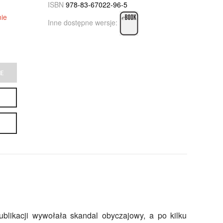
ISBN
978-83-67022-96-5
ie
Inne dostępne wersje:
E
blikacji wywołała skandal obyczajowy, a po kilku