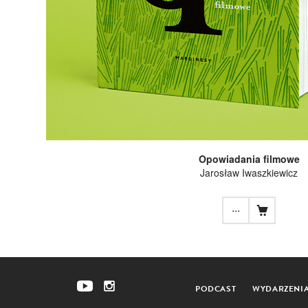
Opowiadania filmowe
Jarosław Iwaszkiewicz
...
PODCAST
WYDARZENI