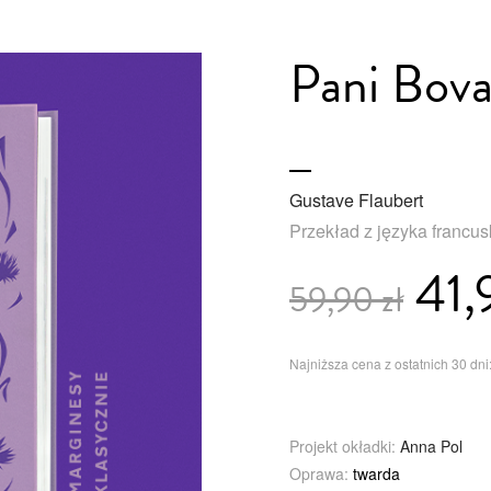
Pani Bova
Gustave Flaubert
Przekład z języka francu
41,
59,90 zł
Najniższa cena z ostatnich 30 dni:
Projekt okładki:
Anna Pol
Oprawa:
twarda