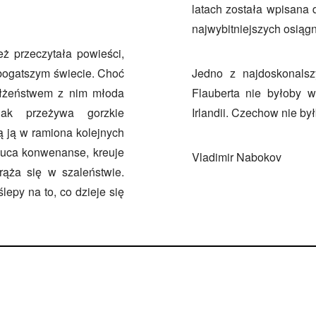
latach została wpisana 
najwybitniejszych osiągn
ż przeczytała powieści,
 bogatszym świecie. Choć
Jedno z najdoskonalszyc
ałżeństwem z nim młoda
Flauberta nie byłoby 
nak przeżywa gorzkie
Irlandii. Czechow nie 
ą ją w ramiona kolejnych
uca konwenanse, kreuje
Vladimir Nabokov
rąża się w szaleństwie.
epy na to, co dzieje się