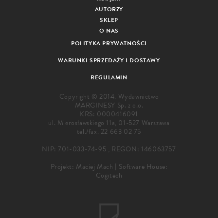
AUTORZY
SKLEP
O NAS
POLITYKA PRYWATNOŚCI
WARUNKI SPRZEDAŻY I DOSTAWY
REGULAMIN
Copyright © 2014. Wydawnictwo
MARGINESY Sp. z o.o.
KRS: 0000416091
ul. Mierosławskiego 11a, 01-527 Warszawa
tel./fax.
22 663 02 75
NIP: 701-033-74-95 , REGON: 146063757
Projekt:
Maciej Mach
|
Software House:
Cogitech