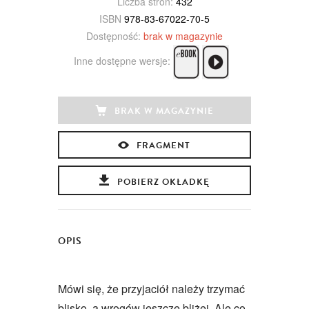
Liczba stron:
432
ISBN
978-83-67022-70-5
Dostępność:
brak w magazynie
Inne dostępne wersje:
BRAK W MAGAZYNIE
FRAGMENT
POBIERZ OKŁADKĘ
OPIS
Mówi się, że przyjaciół należy trzymać
blisko, a wrogów jeszcze bliżej. Ale co