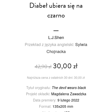
Diabeł ubiera się na
czarno
L.J.Shen
Przekład z języka angielski:
Sylwia
Chojnacka
30,00 zł
42,90 zł
Najniższa cena z ostatnich 30 dni: 30,00 zł
Tytuł oryginału:
The devil wears black
Projekt okładki:
Magdalena Zawadzka
Data premiery:
9 lutego 2022
Format:
135x205 mm