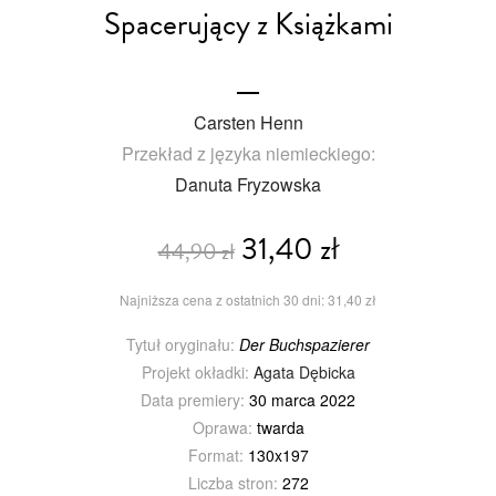
Spacerujący z Książkami
Carsten Henn
Przekład z języka niemieckiego:
Danuta Fryzowska
31,40 zł
44,90 zł
Najniższa cena z ostatnich 30 dni: 31,40 zł
Tytuł oryginału:
Der Buchspazierer
Projekt okładki:
Agata Dębicka
Data premiery:
30 marca 2022
Oprawa:
twarda
Format:
130x197
Liczba stron:
272