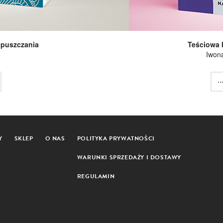
dpuszczania
Teściowa 
Iwon
..
Y
SKLEP
O NAS
POLITYKA PRYWATNOŚCI
WARUNKI SPRZEDAŻY I DOSTAWY
REGULAMIN