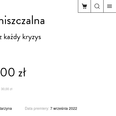
niszczalna
z każdy kryzys
00 zł
 30,00 zł
tarzyna
Data premiery:
7 września 2022