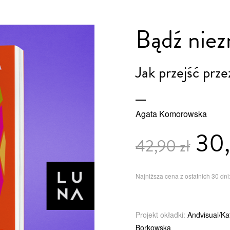
Bądź niez
Jak przejść prze
Agata Komorowska
30,
42,90 zł
Najniższa cena z ostatnich 30 dni:
Projekt okładki:
Andvisual/Ka
Borkowska