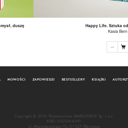
umysł, duszę
Happy Life. Sztuka o
Kasia Bem
...
A
NOWOŚCI
ZAPOWIEDZI
BESTSELLERY
KSIĄŻKI
AUTORZ
Copyright © 2014. Wydawnictwo MARGINESY Sp. z o.o.
KRS: 0000416091
ul. Mierosławskiego 11a, 01-527 Warszawa