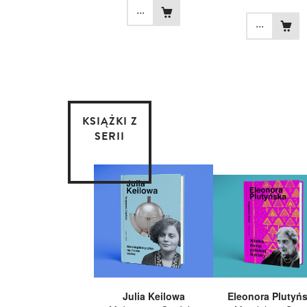
...
...
KSIĄŻKI Z
SERII
Julia Keilowa
Eleonora Plutyń