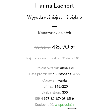
Hanna Lachert
Wygoda ważniejsza niż piękno
Katarzyna Jasiołek
48,90 zł
69,90 zł
Najniższa cena z ostatnich 30 dni: 48,90 zł
Projekt okładki:
Anna Pol
Data premiery:
16 listopada 2022
Oprawa:
twarda
Format:
148x220
Liczba stron:
300
ISBN
978-83-67406-65-9
Dostępność:
w sprzedaży