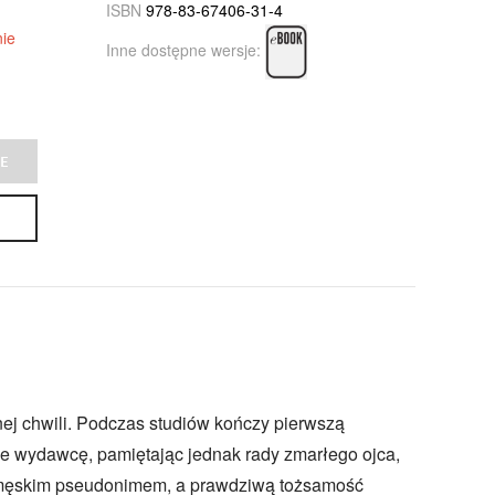
ISBN
978-83-67406-31-4
ie
Inne dostępne wersje:
E
nej chwili. Podczas studiów kończy pierwszą
e wydawcę, pamiętając jednak rady zmarłego ojca,
 męskim pseudonimem, a prawdziwą tożsamość