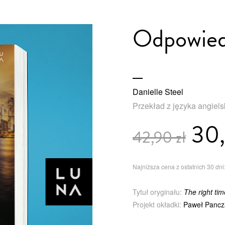
Odpowie
Danielle Steel
Przekład z języka angiels
30,
42,90 zł
Najniższa cena z ostatnich 30 dni:
Tytuł oryginału:
The right tim
Projekt okładki:
Paweł Pancz