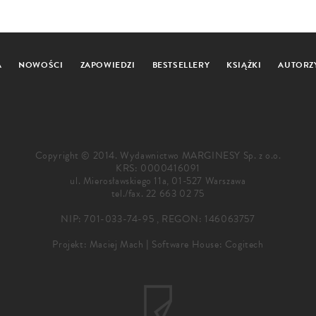
A
NOWOŚCI
ZAPOWIEDZI
BESTSELLERY
KSIĄŻKI
AUTORZ
Copyright © 2014. Wydawnictwo MARGINESY Sp. z o.o.
KRS: 0000416091
ul. Mierosławskiego 11a, 01-527 Warszawa
tel./fax.
22 663 02 75
NIP: 701-033-74-95 , REGON: 146063757
Projekt:
Maciej Mach
|
Software House: Cogitech