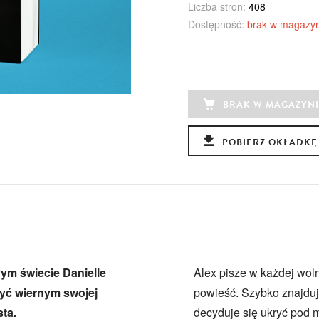
Liczba stron:
408
Dostępność:
brak w magazyn
BRAK W MAGAZYNI
POBIERZ OKŁADKĘ
łym świecie Danielle
Alex pisze w każdej wol
być wiernym swojej
powieść. Szybko znajduj
sta.
decyduje się ukryć pod