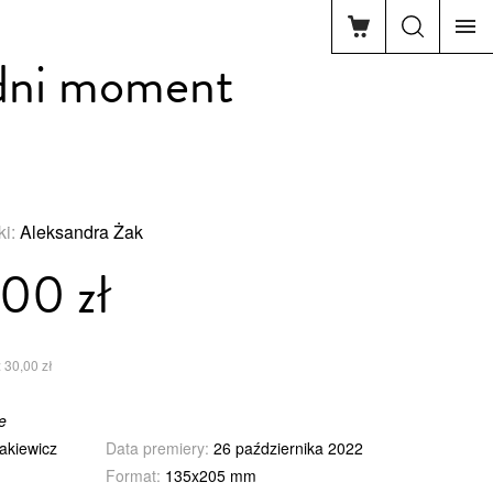
dni moment
ki:
Aleksandra Żak
00 zł
 30,00 zł
e
akiewicz
Data premiery:
26 października 2022
Format:
135x205 mm