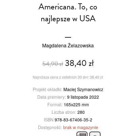
Americana. To, co
najlepsze w USA
Magdalena Żelazowska
38,40 zł
54,90 zł
Najniższa cena z ostatnich 30 dni: 38,40 zł
Projekt okładki:
Maciej Szymanowicz
Data premiery:
9 listopada 2022
Format:
165x225 mm
Liczba stron:
280
ISBN
978-83-67406-35-2
Dostępność:
brak w magazynie