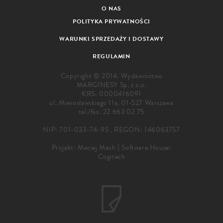
O NAS
POLITYKA PRYWATNOŚCI
WARUNKI SPRZEDAŻY I DOSTAWY
REGULAMIN
Copyright © 2014. Wydawnictwo
MARGINESY Sp. z o.o.
KRS: 0000416091
ul. Mierosławskiego 11a, 01-527 Warszawa
tel./fax.
22 663 02 75
NIP: 701-033-74-95 , REGON: 146063757
Projekt:
Maciej Mach
|
Software House:
Cogitech