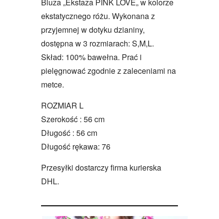
Bluza „Ekstaza PINK LOVE„ w kolorze
ekstatycznego różu. Wykonana z
przyjemnej w dotyku dzianiny,
dostępna w 3 rozmiarach: S,M,L.
Skład: 100% bawełna. Prać i
pielęgnować zgodnie z zaleceniami na
metce.
ROZMIAR L
Szerokość : 56 cm
Długość : 56 cm
Długość rękawa: 76
Przesyłki dostarczy firma kurierska
DHL.