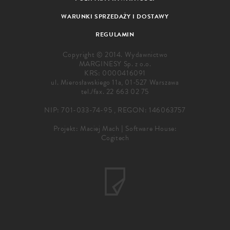
WARUNKI SPRZEDAŻY I DOSTAWY
REGULAMIN
Copyright © 2014. Wydawnictwo
MARGINESY Sp. z o.o.
KRS: 0000416091
ul. Mierosławskiego 11a, 01-527 Warszawa
tel./fax.
22 663 02 75
NIP: 701-033-74-95 , REGON: 146063757
Projekt:
Maciej Mach
|
Software House:
Cogitech