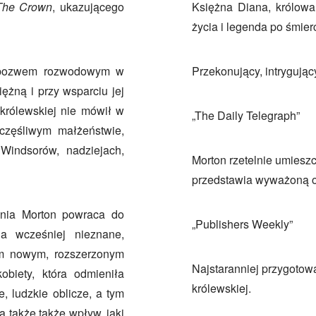
The Crown
, ukazującego
Księżna Diana, królowa 
życia i legenda po śmierc
m pozwem rozwodowym w
Przekonujący, intrygujący
ężną i przy wsparciu jej
 królewskiej nie mówił w
„The Daily Telegraph”
częśliwym małżeństwie,
Windsorów, nadziejach,
Morton rzetelnie umiesz
przedstawia wyważoną oc
ania Morton powraca do
„Publishers Weekly”
ia wcześniej nieznane,
ym nowym, rozszerzonym
Najstaranniej przygotowa
obiety, która odmieniła
królewskiej.
, ludzkie oblicze, a tym
 także także wpływ, jaki