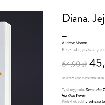
Diana. Jej
Andrew Morton
Przekład z języka angiel
45,
64,90 zł
Najniższa cena z ostatnich 30 dni:
Tytuł oryginału:
Diana. Her Tr
Her Own Words
Projekt okładki:
oryginalna (