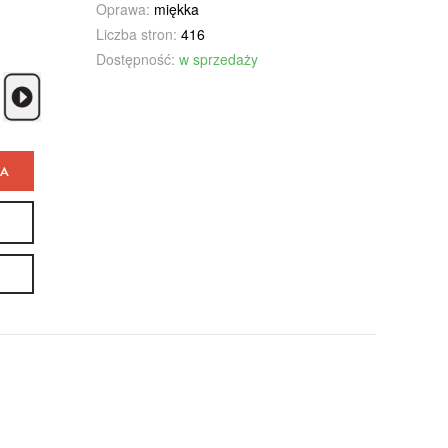
Oprawa:
miękka
Liczba stron:
416
Dostępność:
w sprzedaży
KA