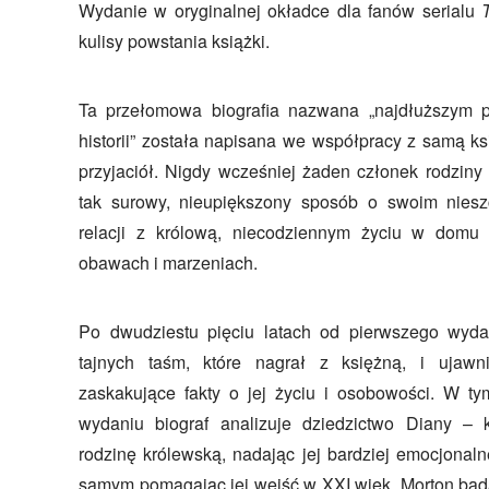
Wydanie w oryginalnej okładce dla fanów serialu
kulisy powstania książki.
Ta przełomowa biografia nazwana „najdłuższy
historii” została napisana we współpracy z samą ksi
przyjaciół. Nigdy wcześniej żaden członek rodziny
tak surowy, nieupiększony sposób o swoim niesz
relacji z królową, niecodziennym życiu w domu 
obawach i marzeniach.
Po dwudziestu pięciu latach od pierwszego wyd
tajnych taśm, które nagrał z księżną, i ujawn
zaskakujące fakty o jej życiu i osobowości. W t
wydaniu biograf analizuje dziedzictwo Diany – k
rodzinę królewską, nadając jej bardziej emocjonalne
samym pomagając jej wejść w XXI wiek. Morton bada