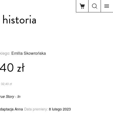
 historia
skiego:
Emilia Skowrońska
40 zł
 32,40 zł
ue Story - In
adaptacja Anna
Data premiery:
8 lutego 2023