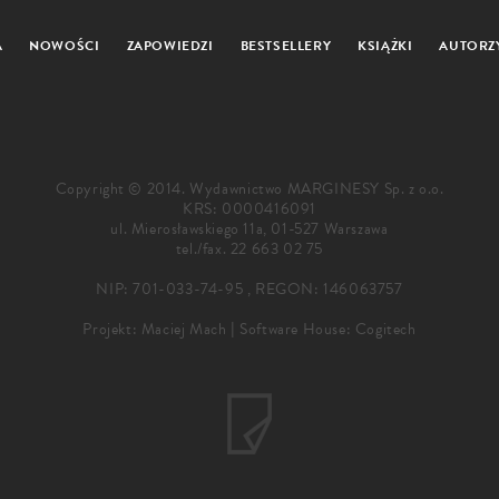
A
NOWOŚCI
ZAPOWIEDZI
BESTSELLERY
KSIĄŻKI
AUTORZ
Copyright © 2014. Wydawnictwo MARGINESY Sp. z o.o.
KRS: 0000416091
ul. Mierosławskiego 11a, 01-527 Warszawa
tel./fax.
22 663 02 75
NIP: 701-033-74-95 , REGON: 146063757
Projekt:
Maciej Mach
|
Software House: Cogitech