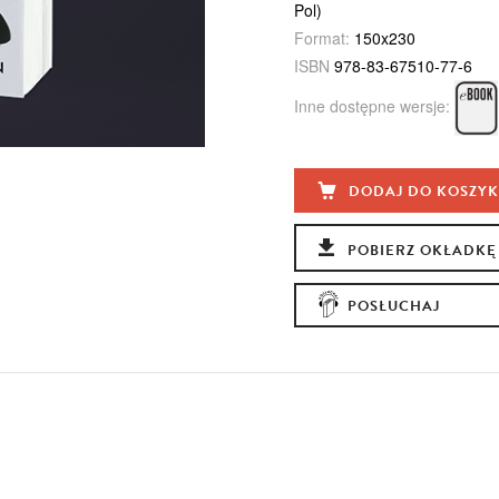
Pol)
Format:
150x230
ISBN
978-83-67510-77-6
Inne dostępne wersje:
DODAJ DO KOSZY
POBIERZ OKŁADKĘ
POSŁUCHAJ