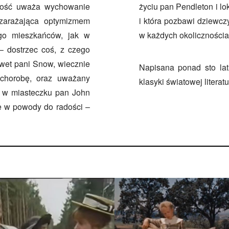
nność uważa wychowanie
życiu pan Pendleton i lo
 zarażająca optymizmem
i która pozbawi dziewc
ego mieszkańców, jak w
w każdych okolicznościac
 – dostrzec coś, z czego
wet pani Snow, wiecznie
Napisana ponad sto lat
 chorobę, oraz uważany
klasyki światowej literatu
 w miasteczku pan John
e w powody do radości –