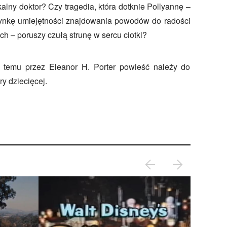
kalny doktor? Czy tragedia, która dotknie Pollyannę –
zynkę umiejętności znajdowania powodów do radości
h – poruszy czułą strunę w sercu ciotki?
 temu przez Eleanor H. Porter powieść należy do
ry dziecięcej.