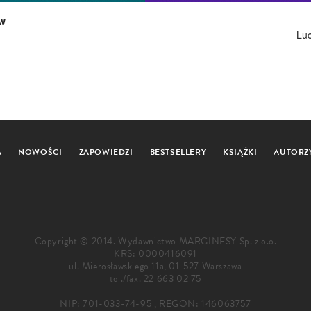
ów
Lu
A
NOWOŚCI
ZAPOWIEDZI
BESTSELLERY
KSIĄŻKI
AUTORZ
Copyright © 2014. Wydawnictwo MARGINESY Sp. z o.o.
KRS: 0000416091
ul. Mierosławskiego 11a, 01-527 Warszawa
tel./fax.
22 663 02 75
NIP: 701-033-74-95 , REGON: 146063757