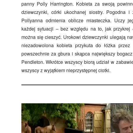
panny Polly Harrington. Kobieta za swoją powi
dziewczynki, córki ukochanej siostry. Pogodna i
Pollyanna odmienia oblicze miasteczka. Uczy j
każdej sytuacji – bez względu na to, jak przykrej
można się cieszyć. Urokowi dziewczynki ulegają na
niezadowolona kobieta przykuta do łóżka przez
powszechnie za gbura i skąpca największy bogacz
Pendleton. Wkrótce wszyscy biorą udział w zabawi
wszyscy z wyjątkiem nieprzystępnej ciotki.