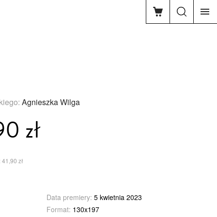
skiego:
Agnieszka Wilga
90 zł
 41,90 zł
Data premiery:
5 kwietnia 2023
Format:
130x197