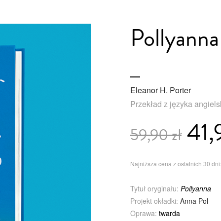
Pollyanna
Eleanor H. Porter
Przekład z języka angiel
41,
59,90 zł
Najniższa cena z ostatnich 30 dni:
Tytuł oryginału:
Pollyanna
Projekt okładki:
Anna Pol
Oprawa:
twarda