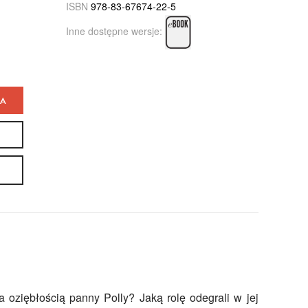
ISBN
978-83-67674-22-5
Inne dostępne wersje:
KA
za oziębłością panny Polly? Jaką rolę odegrali w jej