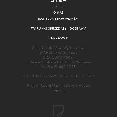
AUTORZY
SKLEP
O NAS
POLITYKA PRYWATNOŚCI
WARUNKI SPRZEDAŻY I DOSTAWY
REGULAMIN
Copyright © 2014. Wydawnictwo
MARGINESY Sp. z o.o.
KRS: 0000416091
ul. Mierosławskiego 11a, 01-527 Warszawa
tel./fax.
22 663 02 75
NIP: 701-033-74-95 , REGON: 146063757
Projekt:
Maciej Mach
|
Software House:
Cogitech