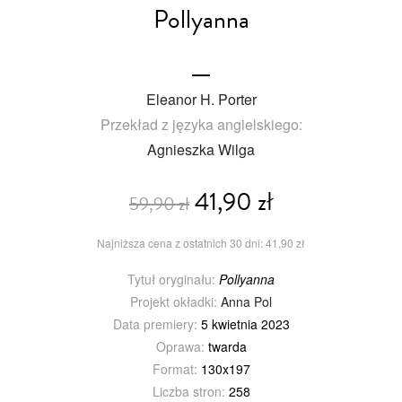
Pollyanna
Eleanor H. Porter
Przekład z języka angielskiego:
Agnieszka Wilga
41,90 zł
59,90 zł
Najniższa cena z ostatnich 30 dni: 41,90 zł
Tytuł oryginału:
Pollyanna
Projekt okładki:
Anna Pol
Data premiery:
5 kwietnia 2023
Oprawa:
twarda
Format:
130x197
Liczba stron:
258