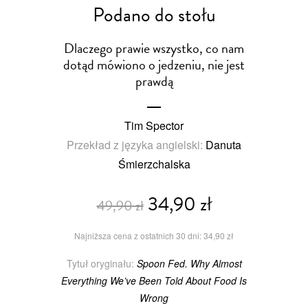
Podano do stołu
Dlaczego prawie wszystko, co nam
dotąd mówiono o jedzeniu, nie jest
prawdą
Tim Spector
Przekład z języka angielski:
Danuta
Śmierzchalska
34,90 zł
49,90 zł
Najniższa cena z ostatnich 30 dni: 34,90 zł
Tytuł oryginału:
Spoon Fed. Why Almost
Everything We’ve Been Told About Food Is
Wrong