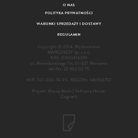
O NAS
POLITYKA PRYWATNOŚCI
WARUNKI SPRZEDAŻY I DOSTAWY
REGULAMIN
Copyright © 2014. Wydawnictwo
MARGINESY Sp. z o.o.
KRS: 0000416091
ul. Mierosławskiego 11a, 01-527 Warszawa
tel./fax.
22 663 02 75
NIP: 701-033-74-95 , REGON: 146063757
Projekt:
Maciej Mach
|
Software House:
Cogitech