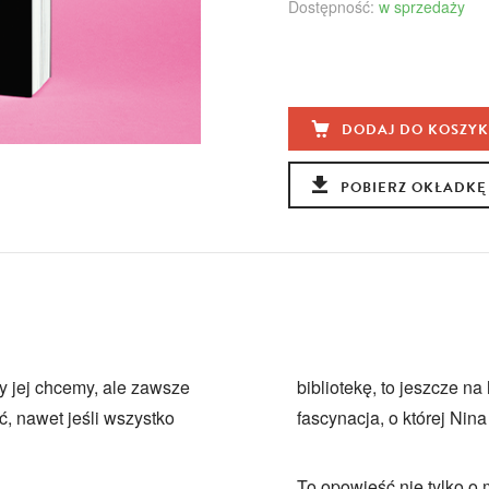
Dostępność:
w sprzedaży
DODAJ DO KOSZY
POBIERZ OKŁADKĘ
dy jej chcemy, ale zawsze
bibliotekę, to jeszcze n
ć, nawet jeśli wszystko
fascynacja, o której Nin
To opowieść nie tylko o 