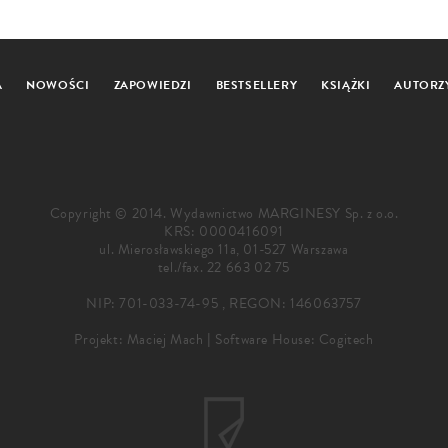
A
NOWOŚCI
ZAPOWIEDZI
BESTSELLERY
KSIĄŻKI
AUTORZ
Copyright © 2014. Wydawnictwo MARGINESY Sp. z o.o.
KRS: 0000416091
ul. Mierosławskiego 11a, 01-527 Warszawa
tel./fax.
22 663 02 75
NIP: 701-033-74-95 , REGON: 146063757
Projekt:
Maciej Mach
|
Software House: Cogitech