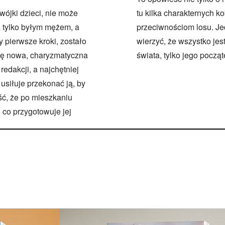
wójki dzieci, nie może
tu kilka charakternych k
ż tylko byłym mężem, a
przeciwnościom losu. J
 pierwsze kroki, zostało
wierzyć, że wszystko je
ię nowa, charyzmatyczna
świata, tylko jego począt
edakcji, a najchętniej
usiłuje przekonać ją, by
ść, że po mieszkaniu
, co przygotowuje jej