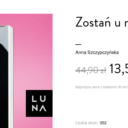
Zostań u 
Anna Szczypczyńska
13,
44,90 zł
Najniższa cena z ostatnich 30 dni:
Liczba stron:
352