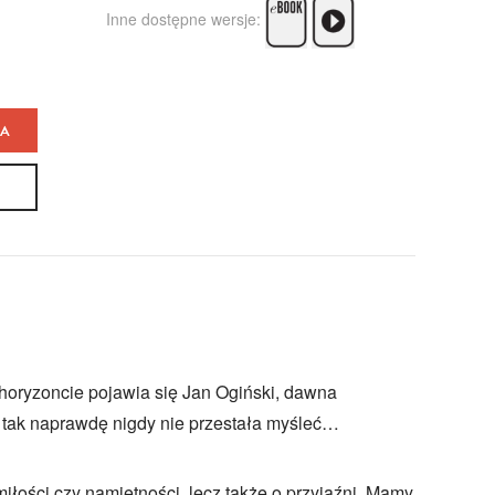
Inne dostępne wersje:
KA
a horyzoncie pojawia się Jan Ogiński, dawna
a tak naprawdę nigdy nie przestała myśleć…
miłości czy namiętności, lecz także o przyjaźni. Mamy