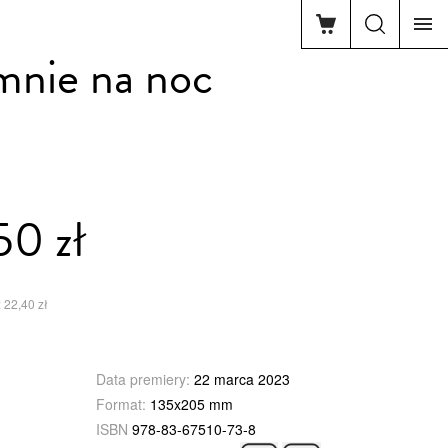
mnie na noc
50 zł
 22,40 zł
Data premiery:
22 marca 2023
Format:
135x205 mm
ISBN
978-83-67510-73-8