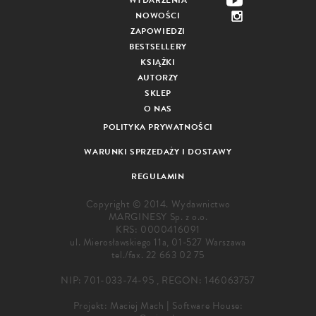
NOWOŚCI
ZAPOWIEDZI
BESTSELLERY
KSIĄŻKI
AUTORZY
SKLEP
O NAS
POLITYKA PRYWATNOŚCI
WARUNKI SPRZEDAŻY I DOSTAWY
REGULAMIN
Copyright © 2014. Wydawnictwo
MARGINESY Sp. z o.o.
KRS: 0000416091
ul. Mierosławskiego 11a, 01-527 Warszawa
tel./fax.
22 663 02 75
NIP: 701-033-74-95 , REGON: 146063757
Projekt:
Maciej Mach
|
Software House: