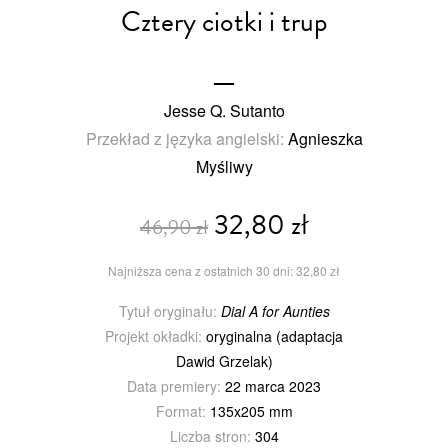
Cztery ciotki i trup
Jesse Q. Sutanto
Przekład z języka angielski:
Agnieszka
Myśliwy
32,80 zł
46,90 zł
Najniższa cena z ostatnich 30 dni: 32,80 zł
Tytuł oryginału:
Dial A for Aunties
Projekt okładki:
oryginalna (adaptacja
Dawid Grzelak)
Data premiery:
22 marca 2023
Format:
135x205 mm
Liczba stron:
304