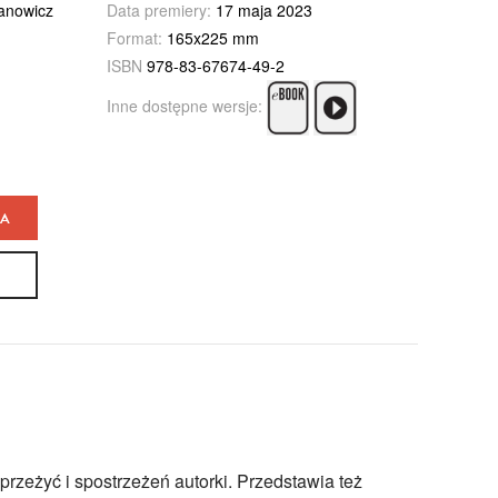
anowicz
Data premiery:
17 maja 2023
Format:
165x225 mm
ISBN
978-83-67674-49-2
Inne dostępne wersje:
KA
przeżyć i spostrzeżeń autorki. Przedstawia też