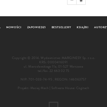
A
NOWOŚCI
ZAPOWIEDZI
BESTSELLERY
KSIĄŻKI
AUTORZ
Copyright © 2014. Wydawnictwo MARGINESY Sp. z o.o.
KRS: 0000416091
ul. Mierosławskiego 11a, 01-527 Warszawa
tel./fax.
22 663 02 75
NIP: 701-033-74-95 , REGON: 146063757
Projekt:
Maciej Mach
|
Software House: Cogitech