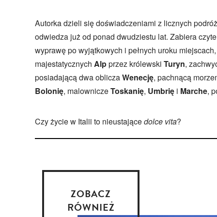
Autorka dzieli się doświadczeniami z licznych podró
odwiedza już od ponad dwudziestu lat.
Zabiera czyte
wyprawę po wyjątkowych i pełnych uroku miejscach,
majestatycznych
Alp
przez królewski
Turyn
, zachwy
posiadającą dwa oblicza
Wenecję
, pachnącą morz
Bolonię
, malownicze
Toskanię
,
Umbrię
i
Marche
, 
Czy życie w Italii to nieustające
dolce vita
?
ZOBACZ
RÓWNIEŻ