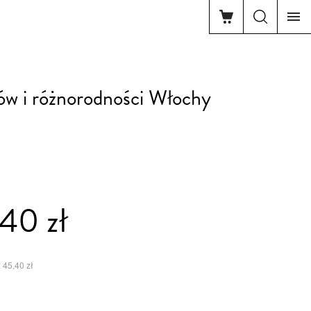
ów i różnorodności Włochy
40 zł
 45,40 zł