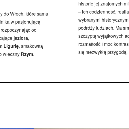
historie jej znajomych 
– ich codzienność, real
ży do Włoch, które sama
wybranymi historycznym
lnika w pasjonującą
podróży ludziach. Ma sma
 rozpoczynając od
szczyptą wyjątkowych ad
cające
jeziora
,
rozmaitość i moc kontrast
em
Ligurię
, smakowitą
się niezwykłą przygodą.
po wieczny
Rzym
.