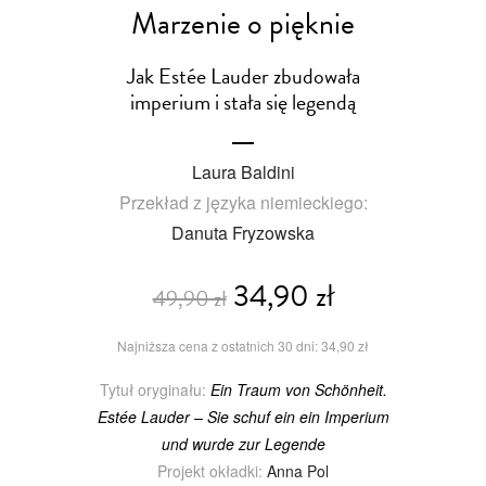
Marzenie o pięknie
Jak Estée Lauder zbudowała
imperium i stała się legendą
Laura Baldini
Przekład z języka niemieckiego:
Danuta Fryzowska
34,90 zł
49,90 zł
Najniższa cena z ostatnich 30 dni: 34,90 zł
Tytuł oryginału:
Ein Traum von Schönheit.
Estée Lauder – Sie schuf ein ein Imperium
und wurde zur Legende
Projekt okładki:
Anna Pol